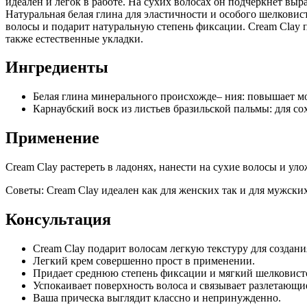
идеален и легок в работе. На сухих волосах он подчеркнет в
Натуральная белая глина для эластичности и особого шелковис
волосы и подарит натуральную степень фиксации. Cream Clay п
также естественные укладки.
Ингредиенты
Белая глина минерального происхожде– ния: повышает м
Карнаубский воск из листьев бразильской пальмы: для со
Применение
Cream Clay растереть в ладонях, нанести на сухие волосы и ул
Советы: Cream Clay идеален как для женских так и для мужски
Консультация
Cream Clay подарит волосам легкую текстуру для создан
Легкий крем совершенно прост в применении.
Придает среднюю степень фиксации и мягкий шелковис
Успокаивает поверхность волоса и связывает разлетающи
Ваша прическа выглядит классно и непринужденно.