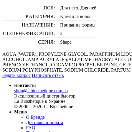
ПОЛ:
Для него, Для неё
КАТЕГОРИЯ:
Крем для волос
НАЗНАЧЕНИЕ:
Придание формы
СТЕПЕНЬ ФИКСАЦИИ:
2
СЕРИЯ:
Shape
AQUA (WATER), PROPYLENE GLYCOL, PARAFFINUM LIQU
ALCOHOL, AMP-ACRYLATES/ALLYL METHACRYLATE COPO
PHENOXYETHANOL, COCAMIDOPROPYL BETAINE, CETEA
SODIUM POLYPHOSPHATE, SODIUM CHLORIDE, PARFUM (
Задать вопрос
Написать отзыв
Контакты
shop@labiosthetique.com.ua
Эксклюзивный дистрибьютор
La Biosthetique в Украине
© 2006—2026 La Biosthetique
Меню
О Бренде
Доставка и оплата
FAQ