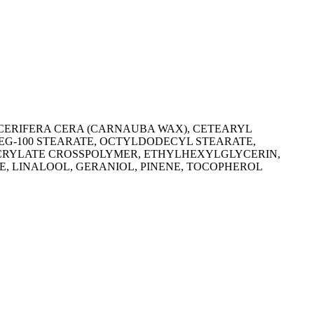
 CERIFERA CERA (CARNAUBA WAX), CETEARYL
EG-100 STEARATE, OCTYLDODECYL STEARATE,
ACRYLATE CROSSPOLYMER, ETHYLHEXYLGLYCERIN,
E, LINALOOL, GERANIOL, PINENE, TOCOPHEROL