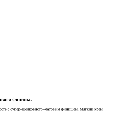
ового финиша.
омость с супер–шелковисто–матовым финишем. Мягкий крем