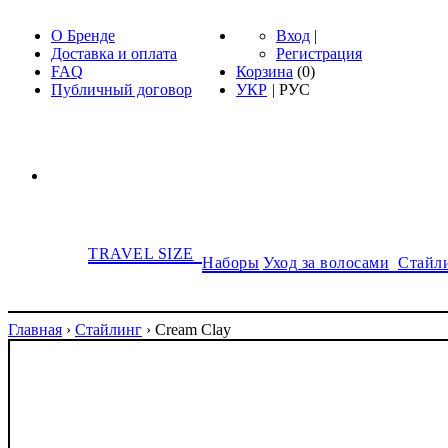
О Бренде
Вход
|
Доставка и оплата
Регистрация
FAQ
Корзина
(
0
)
Публичный договор
УКР
|
РУС
TRAVEL SIZE
Наборы
Уход за волосами
Стайл
Главная
›
Стайлинг
›
Cream Clay