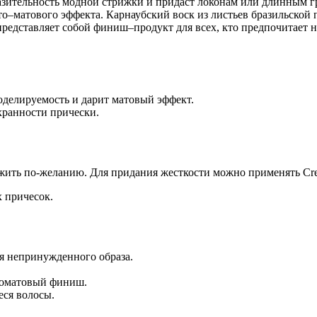
ыразительность модной стрижки и придаст локонам или длинным
то–матового эффекта. Карнаубский воск из листьев бразильской
редставляет собой финиш–продукт для всех, кто предпочитает н
оделируемость и дарит матовый эффект.
хранности прически.
ожить по-желанию. Для придания жесткости можно применять Crea
х причесок.
ия непринужденного образа.
томатовый финиш.
еся волосы.