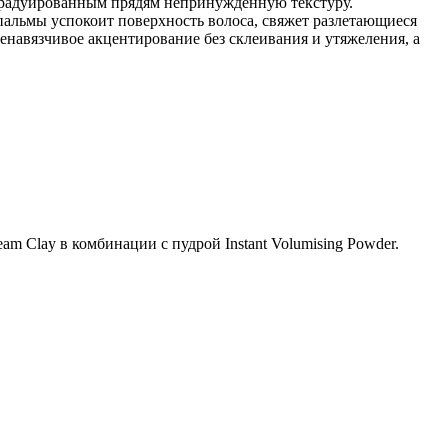
 градуированным прядям непринужденную текстуру.
 пальмы успокоит поверхность волоса, свяжет разлетающиеся
енавязчивое акцентирование без склеивания и утяжеления, а
m Clay в комбинации с пудрой Instant Volumising Powder.