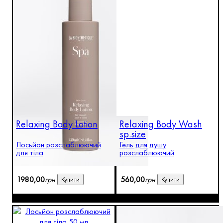
Relaxing Body Lotion
Relaxing Body Wash
sp.size
Лосьйон розслаблюючий
Гель для душу
для тіла
розслаблюючий
1980
,
00
грн
560
,
00
грн
Купити
Купити