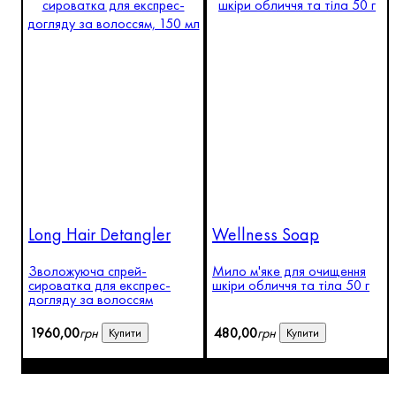
Long Hair Detangler
Wellness Soap
Зволожуюча спрей-
Мило м'яке для очищення
сироватка для експрес-
шкіри обличчя та тіла 50 г
догляду за волоссям
1960
,
00
грн
480
,
00
грн
Купити
Купити