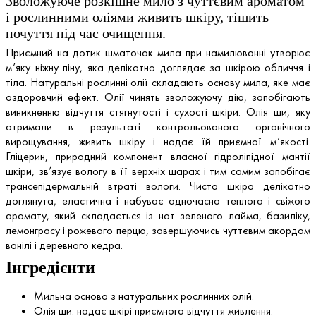
Зволожуюче розкішне мило з чуттєвим ароматом
і рослинними оліями живить шкіру, тішить
почуття під час очищення.
Приємний на дотик шматочок мила при намилюванні утворює
м’яку ніжну піну, яка делікатно доглядає за шкірою обличчя і
тіла. Натуральні рослинні олії складають основу мила, яке має
оздоровчий ефект. Олії чинять зволожуючу дію, запобігають
виникненню відчуття стягнутості і сухості шкіри. Олія ши, яку
отримали в результаті контрольованого органічного
вирощування, живить шкіру і надає їй приємної м’якості.
Гліцерин, природний компонент власної гідроліпідної мантії
шкіри, зв’язує вологу в її верхніх шарах і тим самим запобігає
трансепідермальній втраті вологи. Чиста шкіра делікатно
доглянута, еластична і набуває одночасно теплого і свіжого
аромату, який складається із нот зеленого лайма, базиліку,
лемонграсу і рожевого перцю, завершуючись чуттєвим акордом
ванілі і деревного кедра.
Інгредієнти
Мильна основа з натуральних рослинних олій.
Олія ши: надає шкірі приємного відчуття живлення.