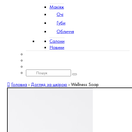
Макіяж
Очі
Губи
Обличчя
Салони
Новини
Головна
›
Догляд за шкірою
›
Wellness Soap