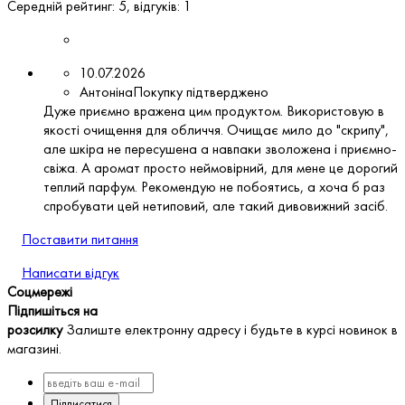
Середній рейтинг:
5
, відгуків:
1
10.07.2026
Антоніна
Покупку підтверджено
Дуже приємно вражена цим продуктом. Використовую в
якості очищення для обличчя. Очищає мило до "скрипу",
але шкіра не пересушена а навпаки зволожена і приємно-
свіжа. А аромат просто неймовірний, для мене це дорогий
теплий парфум. Рекомендую не побоятись, а хоча б раз
спробувати цей нетиповий, але такий дивовижний засіб.
Поставити питання
Написати відгук
Соцмережі
Підпишіться на
розсилку
Залиште електронну адресу і будьте в курсі новинок в
магазині.
Підписатися