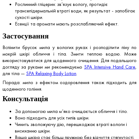
Рослинний гліцерин: зв’язує вологу, протидіє
трансепідермальній втраті води, як результат - запобігає
сухості шкіри.
Есенції та аромати мають розслабляючий ефект.
Застосування
Вспінити брусок мила у вологих руках і розподілити піну по
мокрій шкірі обличчя і тіла. Змити теплою водою. Може
використовуватися для щоденного очищення. Для подальшого
догляду за руками ми рекомендуємо
SРА Intensive Hand Care
,
для тіла —
SРА Relaxing Body Lotion
.
Порада: мило з ефектом оздоровлення також підходить для
щоденного гоління.
Консультація
За допомогою мила м’яко очищається обличчя і тіло.
Воно підходить для усіх типів шкіри.
Чинить зволожуючу дію, перешкоджає втраті вологи і
висиханню шкіри.
Ваша шкіра стає більш пружною без відчуття стягнутості.