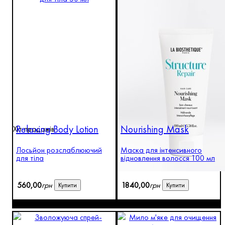
Relaxing Body Lotion
Nourishing Mask
Хіт продажів
Лосьйон розслаблюючий
Маска для інтенсивного
для тіла
відновлення волосся 100 мл
560
,
00
грн
1840
,
00
грн
Купити
Купити