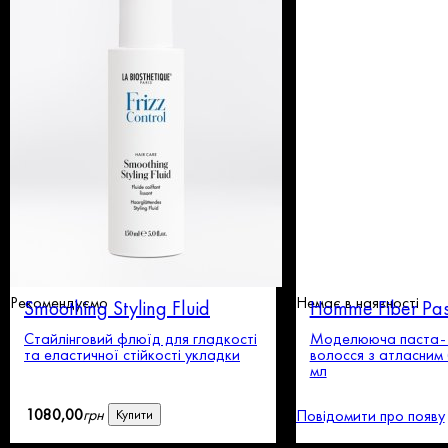
Рекомендуємо
Немає в наявності
Smoothing Styling Fluid
Homme Fiber Pas
Стайлінговий флюїд для гладкості
Моделююча паста-т
та еластичної стійкості укладки
волосся з атласним
мл
1080
,
00
грн
Повідомити про появу
Купити