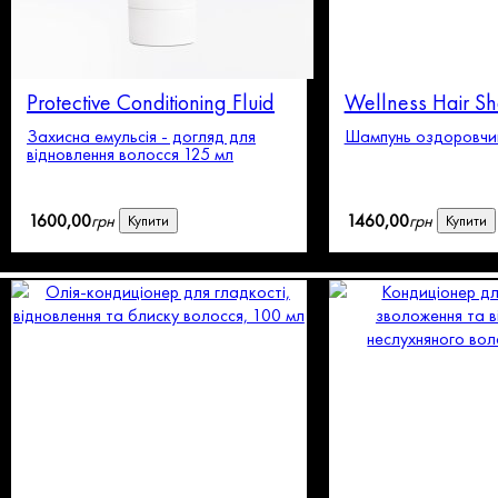
Protective Conditioning Fluid
Wellness Hair 
Захисна емульсія - догляд для
Шампунь оздоровчи
відновлення волосся 125 мл
1600
,
00
грн
1460
,
00
грн
Купити
Купити