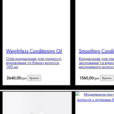
Weightless Conditioning Oil
Smoothing Condit
Олія-кондиціонер для гладкості,
Кондиціонер для гл
відновлення та блиску волосся,
зволоження та відно
100 мл
неслухняного волосс
2640
,
00
грн
1560
,
00
грн
Купити
Купити