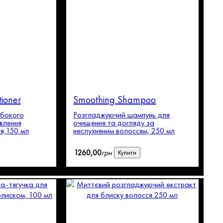
ioner
Smoothing Shampoo
ибокого
Розгладжуючий шампунь для
влення
очищення та догляду за
я,150 мл
неслухняним волоссям, 250 мл
1260
,
00
грн
Купити