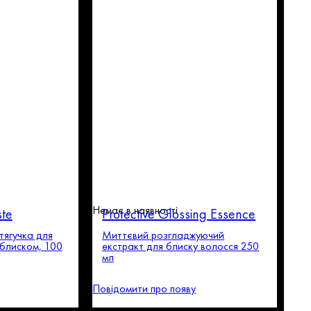
Немає в наявності
te
Protective Glossing Essence
ягучка для
Миттєвий розгладжуючий
 блиском, 100
екстракт для блиску волосся 250
мл
Повідомити про появу