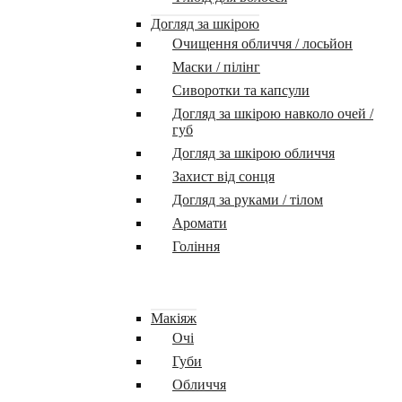
Догляд за шкірою
Очищення обличчя / лосьйон
Маски / пілінг
Сиворотки та капсули
Догляд за шкірою навколо очей /
губ
Догляд за шкірою обличчя
Захист від сонця
Догляд за руками / тілом
Аромати
Гоління
Макіяж
Очі
Губи
Обличчя