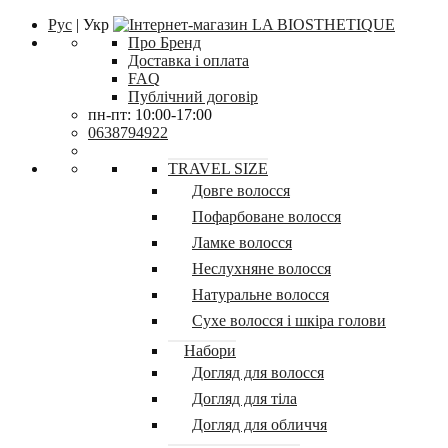
Рус
| Укр
Про Бренд
Доставка і оплата
FAQ
Публічний договір
пн-пт: 10:00-17:00
0638794922
TRAVEL SIZE
Довге волосся
Пофарбоване волосся
Ламке волосся
Неслухняне волосся
Натуральне волосся
Сухе волосся і шкіра голови
Набори
Догляд для волосся
Догляд для тіла
Догляд для обличчя