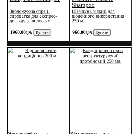
Shampoo
Зволожуюча спрей-
Шампунь м'який для
сироватка для експрес-
щоденного використання
догляду за волоссям
250 мл.
1960
,
00
грн
960
,
00
грн
Купити
Купити
Хіт продажів
Хіт продажів