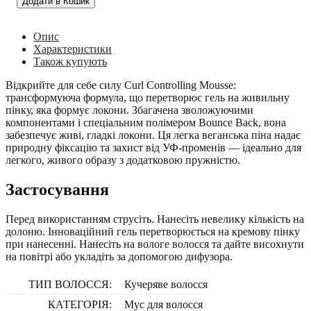
Додати в Кошик
Опис
Характеристики
Також купують
Відкрийте для себе силу Curl Controlling Mousse:
трансформуюча формула, що перетворює гель на живильну
пінку, яка формує локони. Збагачена зволожуючими
компонентами і спеціальним полімером Bounce Back, вона
забезпечує живі, гладкі локони. Ця легка веганська піна надає
природну фіксацію та захист від УФ-променів — ідеально для
легкого, живого образу з додатковою пружністю.
Застосування
Перед використанням струсіть. Нанесіть невелику кількість на
долоню. Інноваційний гель перетворюється на кремову пінку
при нанесенні. Нанесіть на вологе волосся та дайте висохнути
на повітрі або укладіть за допомогою дифузора.
ТИП ВОЛОССЯ:
Кучеряве волосся
КАТЕГОРІЯ:
Мус для волосся