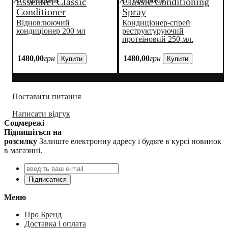
Essentiel Classic
Classic Conditioning
Conditioner
Spray
Відновлюючий
Кондиціонер-спрей
кондиціонер 200 мл
реструктуруючий
протеїновий 250 мл.
1480
,
00
грн
1480
,
00
грн
Купити
Купити
Поставити питання
Написати відгук
Соцмережі
Підпишіться на
розсилку
Залиште електронну адресу і будьте в курсі новинок
в магазині.
Підписатися
Меню
Про Бренд
Доставка і оплата