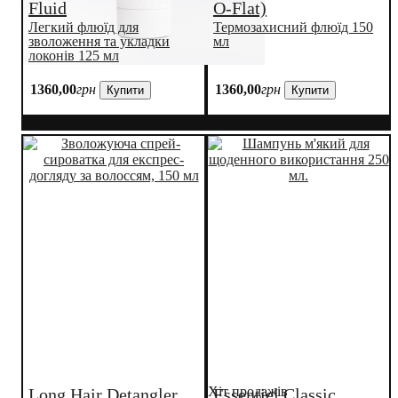
Fluid
O-Flat)
Легкий флюїд для
Термозахисний флюїд 150
зволоження та укладки
мл
локонів 125 мл
1360
,
00
грн
1360
,
00
грн
Купити
Купити
Хіт продажів
Long Hair Detangler
Essentiel Classic