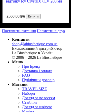
відтінку Icy Crystal.07.LV 200 мл
2560
,
00
грн
Купити
Поставити питання
Написати відгук
Контакти
shop@labiosthetique.com.ua
Ексклюзивний дистриб'ютор
La Biosthetique в Україні
© 2006—2026 La Biosthetique
Меню
Про Бренд
Доставка і оплата
FAQ
Публічний договір
Магазин
TRAVEL SIZE
Набори
Догляд за волоссям
Стайлінг
Догляд за шкірою
Макіяж