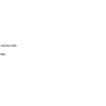
м волоссям.
ища.