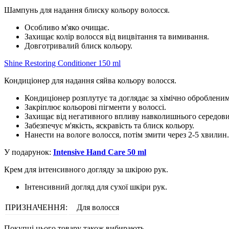
Шампунь для надання блиску кольору волосся.
Особливо м'яко очищає.
Захищає колір волосся від вицвітання та вимивання.
Довготривалий блиск кольору.
Shine Restoring Conditioner 150 ml
Кондиціонер для надання сяйва кольору волосся.
Кондиціонер розплутує та доглядає за хімічно оброблени
Закріплює кольорові пігменти у волоссі.
Захищає від негативного впливу навколишнього середов
Забезпечує м'якість, яскравість та блиск кольору.
Нанести на вологе волосся, потім змити через 2-5 хвилин.
У подарунок:
Intensive Hand Care 50 ml
Крем для інтенсивного догляду за шкірою рук.
Інтенсивний догляд для сухої шкіри рук.
ПРИЗНАЧЕННЯ:
Для волосся
Покупці цього товару також вибирають