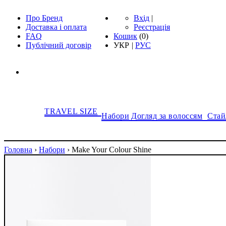
Про Бренд
Вхід
|
Доставка і оплата
Реєстрація
FAQ
Кошик
(
0
)
Публічний договір
УКР
|
РУС
TRAVEL SIZE
Набори
Догляд за волоссям
Стай
Головна
›
Набори
›
Make Your Colour Shine