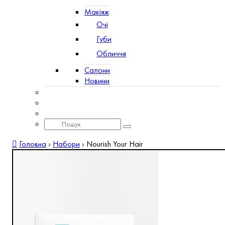
Макіяж
Очі
Губи
Обличчя
Салони
Новини
Головна
›
Набори
›
Nourish Your Hair