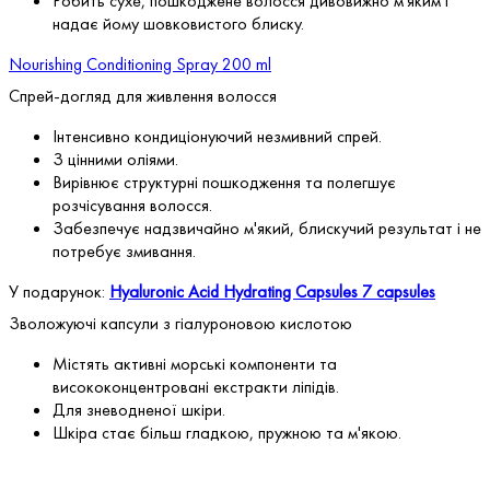
Робить сухе, пошкоджене волосся дивовижно м'яким і
надає йому шовковистого блиску.
Nourishing Conditioning Spray 200 ml
Спрей-догляд для живлення волосся
Iнтенсивно кондиціонуючий незмивний спрей.
З цінними оліями.
Вирівнює структурні пошкодження та полегшує
розчісування волосся.
Забезпечує надзвичайно м'який, блискучий результат і не
потребує змивання.
У подарунок:
Hyaluronic Acid Hydrating Capsules 7 capsules
Зволожуючі капсули з гіалуроновою кислотою
Містять активні морські компоненти та
висококонцентровані екстракти ліпідів.
Для зневодненої шкіри.
Шкіра стає більш гладкою, пружною та м'якою.