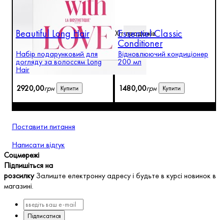
Beautiful Long Hair
Essentiel Classic
Хіт продажів
Conditioner
Набір подарунковий для
Відновлюючий кондиціонер
догляду за волоссям Long
200 мл
Hair
2920
,
00
грн
1480
,
00
грн
Купити
Купити
Поставити питання
Написати відгук
Соцмережі
Підпишіться на
розсилку
Залиште електронну адресу і будьте в курсі новинок в
магазині.
Підписатися