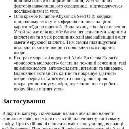
впливом синього випромінювання, WiFi та інших
факторів навколишнього середовища, підтверджується
дослідженнями in vitro.
Олія крамбе (Crambe Abyssinica Seed Oil): завдяки
природному вмісту токоферолів впливає на цінні
каротиноїди водоростей. Вона захищає їх від окислення.
У той же час олія крамбе багата ненасиченими жирними
кислотами та з усіх рослинних олій має найвищий вміст
омега-9 ерукової кислоти. Тим самим підвищується
вітальність клітин шкіри і сповільнюється старіння
шкіри.
Екстракт морської водорості Alaria Esculenta Extract):
«водорость молодості» багата на поживні речовини, такі
як амінокислоти, антиоксиданти, вітаміни та мінерали.
Відновлює активність клітин та покращує здатність
шкіри зберігати та зв'язувати вологу, що сприяє
покращенню тонусу шкіри, звуженню пор та робить
шкіру більш підтягнутою.
Застосування
Відкрити капсулу і кінчиками пальців дбайливо нанести
живильну олію, що міститься в ній, на очищену, тонізовану
шкіру. При сухій шкірі наносити вміст капсули щодня вранці
та/або ввечері. При нормальній шкірі застосовувати від 2 до 4