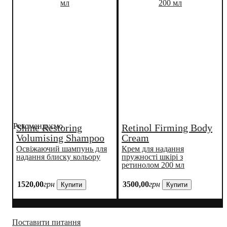
Рекомендуємо
Shine Restoring
Retinol Firming Body
Volumising Shampoo
Cream
Освіжаючий шампунь для
Крем для надання
надання блиску кольору
пружності шкірі з
ретинолом 200 мл
1520
,
00
грн
3500
,
00
грн
Купити
Купити
Поставити питання