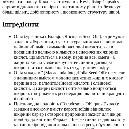
зв'язувати вологу. Кожне застосування Revitalising Capsules
сприяє відновленню шкіри на клітинному рівні і забезпечує
більш щільну, дрібнопористу і шовковисту структуру шкірі.
Інгредієнти
Олія бурачника ( Borago Officinalis Seed Oil ): отримують
з насіння бурачника, з усіх натуральних масел воно має
найвищий вміст гамма-ліноленової кислоти, яка в
поєднанні з великою кількістю ненасичених жирних
кислот, що містяться в ньому, перш за все, омега - 6
жирних кислот, забезпечує інтенсивний догляд за
шкірою та заспокоює навіть суху, чутливу шкіру.
Олія макадамії (Macadamia Integrifolia Seed Oil): це масло
з найвищим вмістом мононенасичених жирних кислот,
перш за все, пальмітолеїнової кислоти і олеїнової
кислоти. Ці жирні кислоти оптимально вбираються
шкірою, підтримують регенерацію шкіри та покращують
її опірність.
Прісноводна водорість (Tetradesmus Obliquus Extract):
завдяки високому вмісту каротиноїдів відновлює
шкірний бар'єр і створює природний захист для шкіри,
подібну до клітини Фарадея. Її ефективність для захисту
клітин шкіри від окислювального стресу, обумовленого