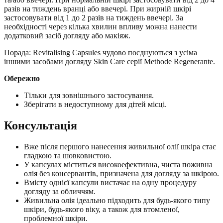
разів на тиждень вранці або ввечері. При жирній шкірі
застосовувати від 1 до 2 разів на тиждень ввечері. За
необхідності через кілька хвилин впливу можна нанести
додатковий засіб догляду або макіяж.
Порада: Revitalising Capsules чудово поєднуються з усіма
іншими засобами догляду Skin Care серії Methode Regenerante.
Обережно
Тільки для зовнішнього застосування.
Зберігати в недоступному для дітей місці.
Консультація
Вже після першого нанесення живильної олії шкіра стає
гладкою та шовковистою.
У капсулах міститься високоефективна, чиста поживна
олія без консервантів, призначена для догляду за шкірою.
Вмісту однієї капсули вистачає на одну процедуру
догляду за обличчям.
Живильна олія ідеально підходить для будь-якого типу
шкіри, будь-якого віку, а також для втомленої,
проблемної шкіри.