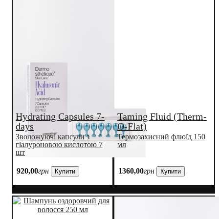
Hydrating Capsules 7-
Taming Fluid (Therm-
days
O-Flat)
Зволожуючі капсули з
Термозахисний флюїд 150
гіалуроновою кислотою 7
мл
шт
920
,
00
грн
1360
,
00
грн
Купити
Купити