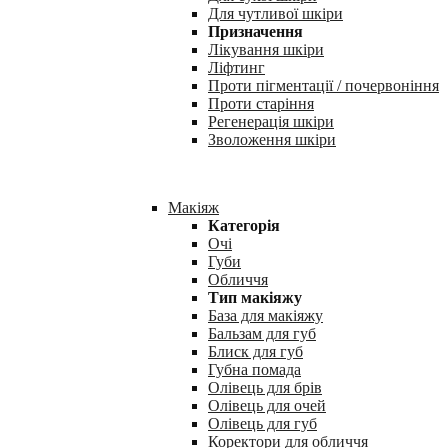
Для чутливої шкіри
Призначення
Лікування шкіри
Ліфтинг
Проти пігментації / почервоніння
Проти старіння
Регенерація шкіри
Зволоження шкіри
Макіяж
Категорія
Очі
Губи
Обличчя
Тип макіяжу
База для макіяжу
Бальзам для губ
Блиск для губ
Губна помада
Олівець для брів
Олівець для очей
Олівець для губ
Коректори для обличчя