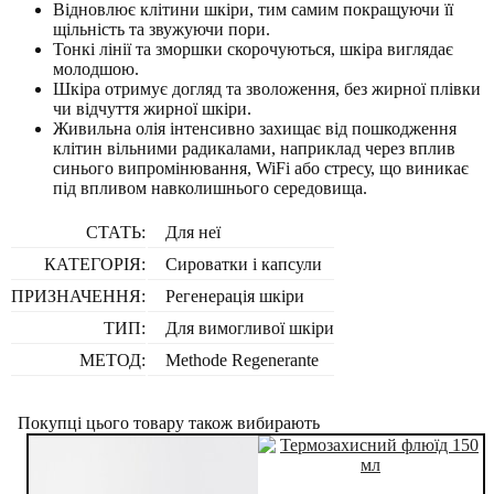
Відновлює клітини шкіри, тим самим покращуючи її
щільність та звужуючи пори.
Тонкі лінії та зморшки скорочуються, шкіра виглядає
молодшою.
Шкіра отримує догляд та зволоження, без жирної плівки
чи відчуття жирної шкіри.
Живильна олія інтенсивно захищає від пошкодження
клітин вільними радикалами, наприклад через вплив
синього випромінювання, WiFi або стресу, що виникає
під впливом навколишнього середовища.
СТАТЬ:
Для неї
КАТЕГОРІЯ:
Сироватки і капсули
ПРИЗНАЧЕННЯ:
Регенерація шкіри
ТИП:
Для вимогливої шкіри
МЕТОД:
Methode Regenerante
Покупці цього товару також вибирають