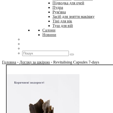
Підводка для очей
Пудра
Рум'яна
Засіб для зняття макіяжу
Тіні для вік
Туш для вій
Салони
Новини
Головна
›
Догляд за шкірою
›
Revitalising Capsules 7-days