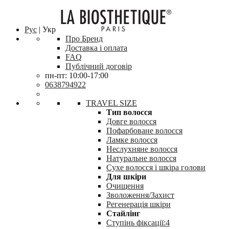
Рус
| Укр
Про Бренд
Доставка і оплата
FAQ
Публічний договір
пн-пт: 10:00-17:00
0638794922
TRAVEL SIZE
Тип волосся
Довге волосся
Пофарбоване волосся
Ламке волосся
Неслухняне волосся
Натуральне волосся
Сухе волосся і шкіра голови
Для шкіри
Очищення
Зволоження/Захист
Регенерація шкіри
Стайлінг
Ступінь фіксації:4