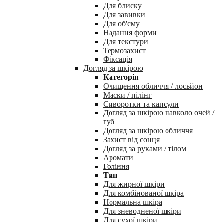
Для блиску
Для завивки
Для об'єму
Надання форми
Для текстури
Термозахист
Фіксація
Догляд за шкірою
Категорія
Очищення обличчя / лосьйон
Маски / пілінг
Сиворотки та капсули
Догляд за шкірою навколо очей /
губ
Догляд за шкірою обличчя
Захист від сонця
Догляд за руками / тілом
Аромати
Гоління
Тип
Для жирної шкіри
Для комбінованої шкіра
Нормальна шкіра
Для зневодненої шкіри
Для сухої шкіри