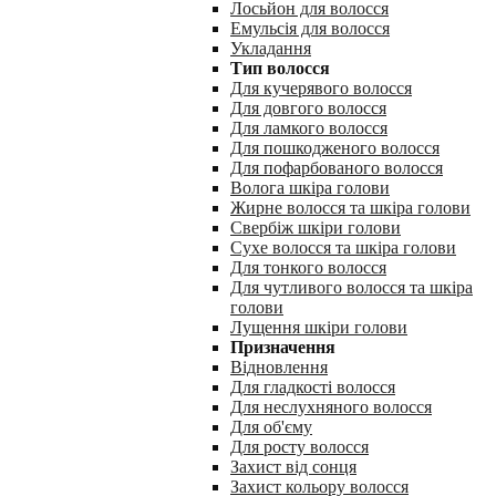
Лосьйон для волосся
Емульсія для волосся
Укладання
Тип волосся
Для кучерявого волосся
Для довгого волосся
Для ламкого волосся
Для пошкодженого волосся
Для пофарбованого волосся
Волога шкіра голови
Жирне волосся та шкіра голови
Свербіж шкіри голови
Сухе волосся та шкіра голови
Для тонкого волосся
Для чутливого волосся та шкіра
голови
Лущення шкіри голови
Призначення
Відновлення
Для гладкості волосся
Для неслухняного волосся
Для об'єму
Для росту волосся
Захист від сонця
Захист кольору волосся