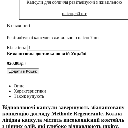
Капсули для обличчя ревіталізуючі з живильною
олією, 60 шт
В наявності
Ревіталізуючі капсули з живильною олією 7 шт
Безкоштовна доставка по всій Україні
920
,
00
грн
Додати в Кошик
Опис
Характеристики
Також купують
Відновлюючі капсули завершують збалансовану
концепцію догляду Methode Regenerante. Кожна
ліпідна капсула містить високоякісний коктейль
з цінних олій, які глибоко відновлюють шкіру,