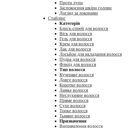
Проти лупи
Заспокоєння шкіри голови
Догляд за локонами
Стайлінг
Категорія
Блиск-спрей для волосся
Віск для волосся
Гель для волосся
Крем для волосся
Лак для волосся
Лосьйон для вкладання волосся
Пудра для волосся
Флюїд для волосся
Тип волосся
Кучеряве волосся
Довге волосся
Коротке волосся
Ламке волосся
Неслухняне волосся
Пряме волосся
Сухе волосся
Тонке волосся
Тьмяне волосся
Призначення
Випрямлення волосся