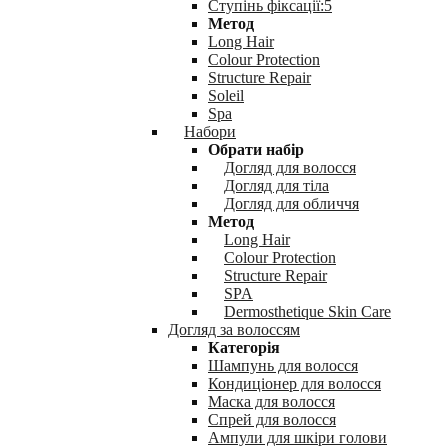
Ступінь фіксації:5
Метод
Long Hair
Colour Protection
Structure Repair
Soleil
Spa
Набори
Обрати набір
Догляд для волосся
Догляд для тіла
Догляд для обличчя
Метод
Long Hair
Colour Protection
Structure Repair
SPA
Dermosthetique Skin Care
Догляд за волоссям
Категорія
Шампунь для волосся
Кондиціонер для волосся
Маска для волосся
Спрей для волосся
Ампули для шкіри голови