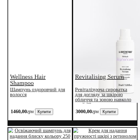
Wellness Hair
Revitalising Serum
Shampoo
Шампунь оздоровчий для
Ревіталізуюча сироватка
волосся
для догляду за шкірою
обличчя та зоною навколо
очей 30 мл
1460
,
00
грн
3000
,
00
грн
Купити
Купити