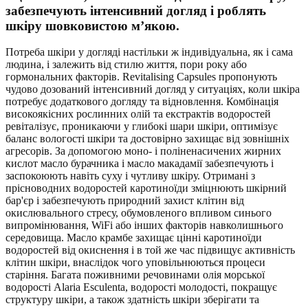
забезпечують інтенсивний догляд і роблять
шкіру шовковистою м’якою.
Потреба шкіри у догляді настільки ж індивідуальна, як і сама
людина, і залежить від стилю життя, пори року або
гормональних факторів. Revitalising Capsules пропонують
чудово дозований інтенсивний догляд у ситуаціях, коли шкіра
потребує додаткового догляду та відновлення. Комбінація
високоякісних рослинних олій та екстрактів водоростей
ревіталізує, проникаючи у глибокі шари шкіри, оптимізує
баланс вологості шкіри та достовірно захищає від зовнішніх
агресорів. За допомогою моно- і поліненасичених жирних
кислот масло бурачника і масло макадамії забезпечують і
заспокоюють навіть суху і чутливу шкіру. Отримані з
прісноводних водоростей каротиноїди зміцнюють шкірний
бар'єр і забезпечують природний захист клітин від
окислювального стресу, обумовленого впливом синього
випромінювання, WiFi або інших факторів навколишнього
середовища. Масло крамбе захищає цінні каротиноїди
водоростей від окиснення і в той же час підвищує активність
клітин шкіри, внаслідок чого уповільнюються процеси
старіння. Багата поживними речовинами олія морської
водорості Alaria Esculenta, водорості молодості, покращує
структуру шкіри, а також здатність шкіри зберігати та