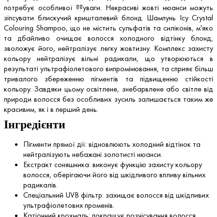
потребує особливої ??уваги. Некрасиві жовті нюанси можуть
зіпсувати блискучий кришталевий блонд. Шампунь Icy Crystal
Colouring Shampoo, що не містить сульфатів та силіконів, м'яко
та дбайливо очищає волосся холодного відтінку блонд,
зволожує його, нейтралізує легку жовтизну. Комплекс захисту
кольору нейтралізує вільні радикали, що утворюються в
результаті ультрафіолетового випромінювання, та сприяє більш
тривалого збереженню пігментів та підвищенню стійкості
кольору. Завдяки цьому освітлене, знебарвлене або світле від
природи волосся без особливих зусиль залишається таким же
красивим, як і в перший день.
Інгредієнти
Пігменти прямої дії: відновлюють холодний відтінок та
нейтралізують небажані золотисті нюанси.
Екстракт соняшника: виконує функцію захисту кольору
волосся, оберігаючи його від шкідливого впливу вільних
радикалів.
Спеціальний UVB фільтр: захищає волосся від шкідливих
ультрафіолетових променів.
Катіонний крохмаль: покращує розчісування волосся.