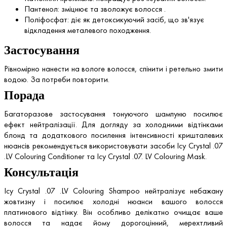
Пантенол: зміцнює та зволожує волосся .
Поліфосфат: діє як детоксикуючий засіб, що зв'язує
відкладення металевого походження.
Застосування
Рівномірно нанести на вологе волосся, спінити і ретельно змити
водою. За потреби повторити.
Порада
Багаторазове застосування тонуючого шампуню посилює
ефект нейтралізації. Для догляду за холодними відтінками
блонд та додаткового посилення інтенсивності кришталевих
нюансів рекомендується використовувати засоби Icy Crystal .07
.LV Colouring Conditioner та Icy Crystal .07. LV Colouring Mask.
Консультація
Icy Crystal .07 .LV Colouring Shampoo нейтралізує небажану
жовтизну і посилює холодні нюанси вашого волосся
платинового відтінку. Він особливо делікатно очищає ваше
волосся та надає йому дорогоцінний, мерехтливий