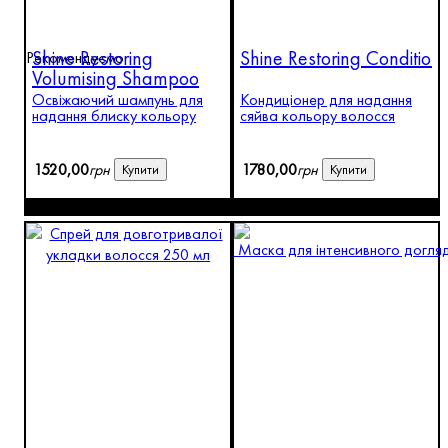
Shine Restoring
Shine Restoring Condition
Рекомендуємо
Volumising Shampoo
Освіжаючий шампунь для
Кондиціонер для надання
надання блиску кольору
сяйва кольору волосся
1520
,
00
грн
1780
,
00
грн
Купити
Купити