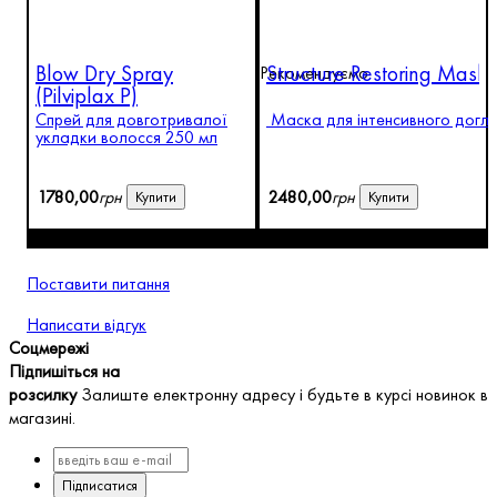
Blow Dry Spray
Structure Restoring Mask
Рекомендуємо
(Pilviplax P)
Спрей для довготривалої
Маска для інтенсивного догля
укладки волосся 250 мл
1780
,
00
грн
2480
,
00
грн
Купити
Купити
Поставити питання
Написати відгук
Соцмережі
Підпишіться на
розсилку
Залиште електронну адресу і будьте в курсі новинок в
магазині.
Підписатися