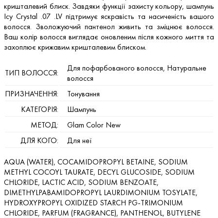
кришталевий блиск. Завдяки функції захисту кольору, шампунь
Icy Crystal .07 .LV підтримує яскравість та насиченість вашого
волосся. Зволожуючий пантенол живить та зміцнює волосся.
Ваш колір волосся виглядає оновленим після кожного миття та
захоплює крижавим кришталевим блиском.
Для пофарбованого волосся, Натуральне
ТИП ВОЛОССЯ:
волосся
ПРИЗНАЧЕННЯ:
Тонування
КАТЕГОРІЯ:
Шампунь
МЕТОД:
Glam Color New
ДЛЯ КОГО:
Для неї
AQUA (WATER), COCAMIDOPROPYL BETAINE, SODIUM
METHYL COCOYL TAURATE, DECYL GLUCOSIDE, SODIUM
CHLORIDE, LACTIC ACID, SODIUM BENZOATE,
DIMETHYLPABAMIDOPROPYL LAURDIMONIUM TOSYLATE,
HYDROXYPROPYL OXIDIZED STARCH PG-TRIMONIUM
CHLORIDE, PARFUM (FRAGRANCE), PANTHENOL, BUTYLENE