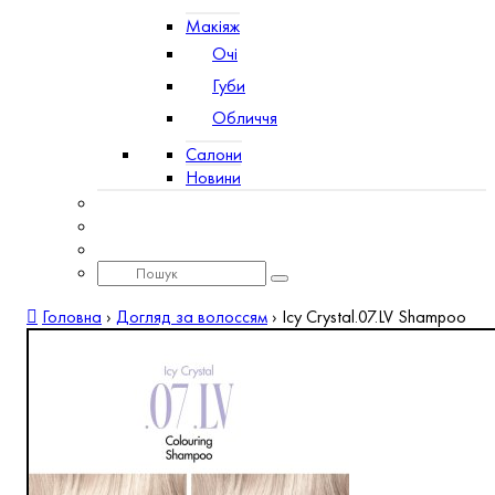
Макіяж
Очі
Губи
Обличчя
Салони
Новини
Головна
›
Догляд за волоссям
›
Icy Crystal.07.LV Shampoo