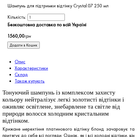
Шампунь для підтримки відтінку Crystal.07 250 мл
Безкоштовна доставка по всій Україні
1560
,
00
грн
Додати в Кошик
Опис
Характеристики
Склад
Також купують
Тонуючий шампунь із комплексом захисту
кольору нейтралізує легкі золотисті відтінки і
оживляє освітлене, знебарвлене та світле від
природи волосся холодним кристальним
відтінком.
Крижане мерехтіння платинового відтінку блонд зачаровує та
притягує до себе всі погляди. Однак, як і всі холодні відтінки, він