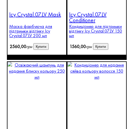
Icy Crystal.07.LV Mask
Icy Crystal.07.LV
Conditioner
Маска фарбуюча для
Кондиціонер для підтримки
підтримки відтінку Icy
відтінку Icy Crystal.07.LV 150
Crystal.07.LV 200 мл
мл
2560
,
00
грн
1560
,
00
грн
Купити
Купити