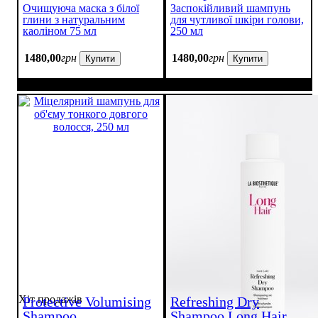
Очищуюча маска з білої
Заспокійливий шампунь
глини з натуральним
для чутливої шкіри голови,
каоліном 75 мл
250 мл
1480
,
00
грн
1480
,
00
грн
Купити
Купити
Хіт продажів
Protective Volumising
Refreshing Dry
Shampoo
Shampoo Long Hair