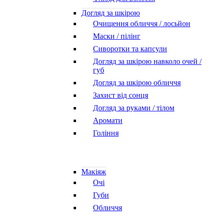
Догляд за шкірою
Очищення обличчя / лосьйон
Маски / пілінг
Сиворотки та капсули
Догляд за шкірою навколо очей /
губ
Догляд за шкірою обличчя
Захист від сонця
Догляд за руками / тілом
Аромати
Гоління
Макіяж
Очі
Губи
Обличчя