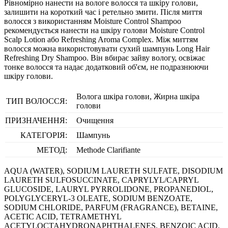
Рівномірно нанести на вологе волосся та шкіру голови,
залишити на короткий час і ретельно змити. Після миття
волосся з використанням Moisture Control Shampoo
рекомендується нанести на шкіру голови Moisture Control
Scalp Lotion або Refreshing Aroma Complex. Між миттям
волосся можна використовувати сухий шампунь Long Hair
Refreshing Dry Shampoo. Він вбирає зайву вологу, освіжає
тонке волосся та надає додатковий об'єм, не подразнюючи
шкіру голови.
Волога шкіра голови, Жирна шкіра
ТИП ВОЛОССЯ:
голови
ПРИЗНАЧЕННЯ:
Очищення
КАТЕГОРІЯ:
Шампунь
МЕТОД:
Methode Clarifiante
AQUA (WATER), SODIUM LAURETH SULFATE, DISODIUM
LAURETH SULFOSUCCINATE, CAPRYLYL/CAPRYL
GLUCOSIDE, LAURYL PYRROLIDONE, PROPANEDIOL,
POLYGLYCERYL-3 OLEATE, SODIUM BENZOATE,
SODIUM CHLORIDE, PARFUM (FRAGRANCE), BETAINE,
ACETIC ACID, TETRAMETHYL
ACETYLOCTAHYDRONAPHTHALENES, BENZOIC ACID,