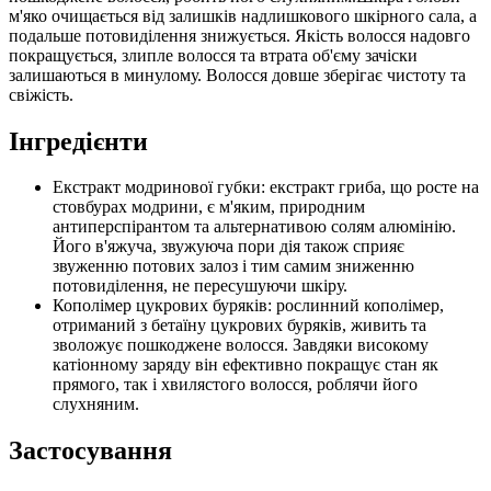
м'яко очищається від залишків надлишкового шкірного сала, а
подальше потовиділення знижується. Якість волосся надовго
покращується, злипле волосся та втрата об'єму зачіски
залишаються в минулому. Волосся довше зберігає чистоту та
свіжість.
Інгредієнти
Екстракт модринової губки: екстракт гриба, що росте на
стовбурах модрини, є м'яким, природним
антиперспірантом та альтернативою солям алюмінію.
Його в'яжуча, звужуюча пори дія також сприяє
звуженню потових залоз і тим самим зниженню
потовиділення, не пересушуючи шкіру.
Кополімер цукрових буряків: рослинний кополімер,
отриманий з бетаїну цукрових буряків, живить та
зволожує пошкоджене волосся. Завдяки високому
катіонному заряду він ефективно покращує стан як
прямого, так і хвилястого волосся, роблячи його
слухняним.
Застосування