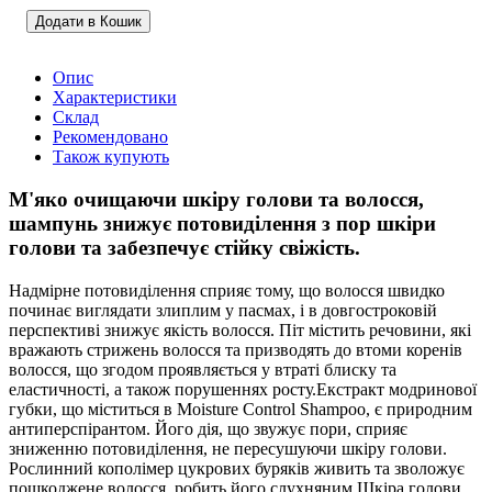
Додати в Кошик
Опис
Характеристики
Склад
Рекомендовано
Також купують
М'яко очищаючи шкіру голови та волосся,
шампунь знижує потовиділення з пор шкіри
голови та забезпечує стійку свіжість.
Надмірне потовиділення сприяє тому, що волосся швидко
починає виглядати злиплим у пасмах, і в довгостроковій
перспективі знижує якість волосся. Піт містить речовини, які
вражають стрижень волосся та призводять до втоми коренів
волосся, що згодом проявляється у втраті блиску та
еластичності, а також порушеннях росту.Екстракт модринової
губки, що міститься в Moisture Control Shampoo, є природним
антиперспірантом. Його дія, що звужує пори, сприяє
зниженню потовиділення, не пересушуючи шкіру голови.
Рослинний кополімер цукрових буряків живить та зволожує
пошкоджене волосся, робить його слухняним.Шкіра голови