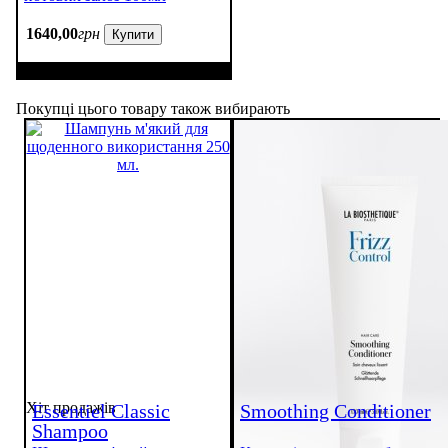
1640
,
00
грн
Купити
Покупці цього товару також вибирають
Хіт продажів
Essentiel Classic
Smoothing Conditioner
Shampoo