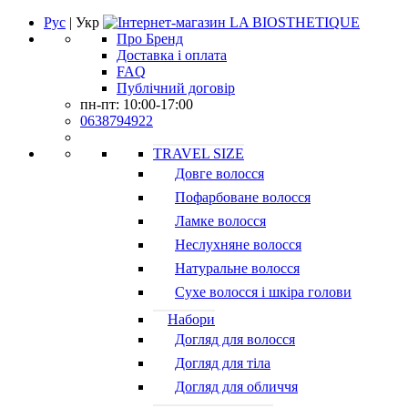
Рус
| Укр
Про Бренд
Доставка і оплата
FAQ
Публічний договір
пн-пт: 10:00-17:00
0638794922
TRAVEL SIZE
Довге волосся
Пофарбоване волосся
Ламке волосся
Неслухняне волосся
Натуральне волосся
Сухе волосся і шкіра голови
Набори
Догляд для волосся
Догляд для тіла
Догляд для обличчя