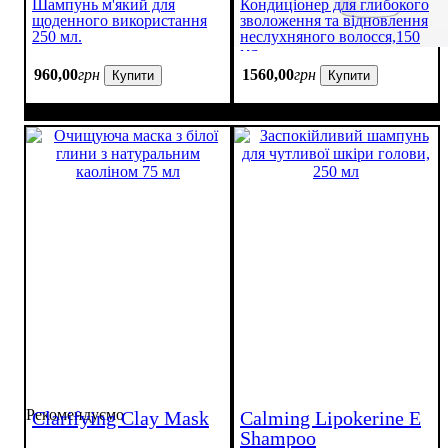
Шампунь м'який для
Кондиціонер для глибокого
щоденного використання
зволоження та відновлення
250 мл.
неслухняного волосся,150
мл
960
,
00
грн
1560
,
00
грн
Купити
Купити
Рекомендуємо
Clarifying Clay Mask
Calming Lipokerine E
Shampoo