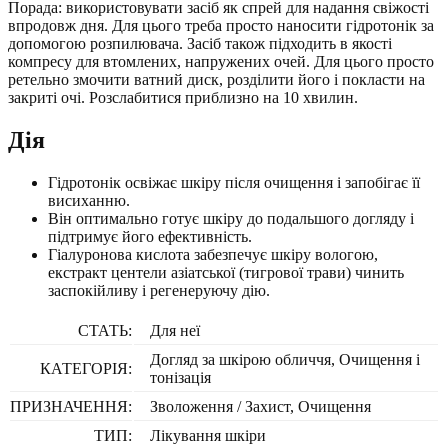
Порада: використовувати засіб як спрей для надання свіжості
впродовж дня. Для цього треба просто наносити гідротонік за
допомогою розпилювача. Засіб також підходить в якості
компресу для втомлених, напружених очей. Для цього просто
ретельно змочити ватний диск, розділити його і покласти на
закриті очі. Розслабитися приблизно на 10 хвилин.
Дія
Гідротонік освіжає шкіру після очищення і запобігає її
висиханню.
Він оптимально готує шкіру до подальшого догляду і
підтримує його ефективність.
Гіалуронова кислота забезпечує шкіру вологою,
екстракт центели азіатської (тигрової трави) чинить
заспокійливу і регенеруючу дію.
СТАТЬ:
Для неї
Догляд за шкірою обличчя, Очищення і
КАТЕГОРІЯ:
тонізація
ПРИЗНАЧЕННЯ:
Зволоження / Захист, Очищення
ТИП:
Лікування шкіри