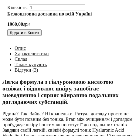
Безкоштовна доставка по всій Україні
1960
,
00
грн
Додати в Кошик
Опис
Характеристики
Склад
Також купують
Відгуки (3)
Легка формула з гіалуроновою кислотою
освіжає і відновлює шкіру, запобігає
зневодненню і сприяє вбиранню подальших
доглядаючих субстанцій.
Рідина? Так. Зайва? Ні крапельки. Ритуал догляду просто не
може бути повним без тоніка. Етап між очищенням і доглядом
пробуджує шкіру і оптимально готує її до подальших етапів.
Завдяки своїй легкій, свіжій формулі тонік Hyaluronic Acid
Hydrating Toner заспокоює шкіру після очищення. Гіалуронова