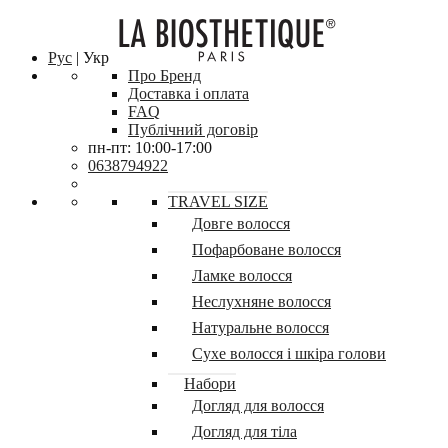
Рус
| Укр
Про Бренд
Доставка і оплата
FAQ
Публічний договір
пн-пт: 10:00-17:00
0638794922
TRAVEL SIZE
Довге волосся
Пофарбоване волосся
Ламке волосся
Неслухняне волосся
Натуральне волосся
Сухе волосся і шкіра голови
Набори
Догляд для волосся
Догляд для тіла