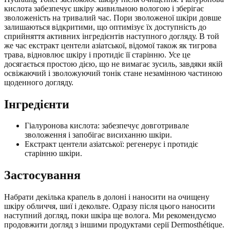
кислота забезпечує шкіру живильною вологою і зберігає
зволоженість на тривалий час. Пори зволоженої шкіри довше
залишаються відкритими, що оптимізує їх доступність до
сприйняття активних інгредієнтів наступного догляду. В той
же час екстракт центели азіатської, відомої також як тигрова
трава, відновлює шкіру і протидіє її старінню. Усе це
досягається простою дією, що не вимагає зусиль, завдяки якій
освіжаючий і зволожуючий тонік стане незамінною частиною
щоденного догляду.
Інгредієнти
Гіалуронова кислота: забезпечує довготривале
зволоження і запобігає висиханню шкіри.
Екстракт центели азіатської: регенерує і протидіє
старінню шкіри.
Застосування
Набрати декілька крапель в долоні і наносити на очищену
шкіру обличчя, шиї і декольте. Одразу після цього наносити
наступний догляд, поки шкіра ще волога. Ми рекомендуємо
продовжити догляд з іншими продуктами серії Dermosthétique.