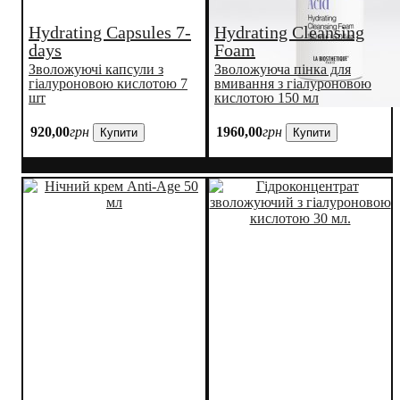
Hydrating Capsules 7-
Hydrating Cleansing
days
Foam
Зволожуючі капсули з
Зволожуюча пінка для
гіалуроновою кислотою 7
вмивання з гіалуроновою
шт
кислотою 150 мл
920
,
00
грн
1960
,
00
грн
Купити
Купити