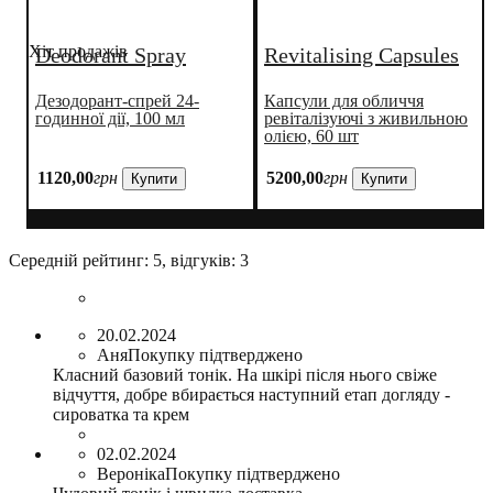
Хіт продажів
Deodorant Spray
Revitalising Capsules
Дезодорант-спрей 24-
Капсули для обличчя
годинної дії, 100 мл
ревіталізуючі з живильною
олією, 60 шт
1120
,
00
грн
5200
,
00
грн
Купити
Купити
Середній рейтинг:
5
, відгуків:
3
20.02.2024
Аня
Покупку підтверджено
Класний базовий тонік. На шкірі після нього свіже
відчуття, добре вбирається наступний етап догляду -
сироватка та крем
02.02.2024
Вероніка
Покупку підтверджено