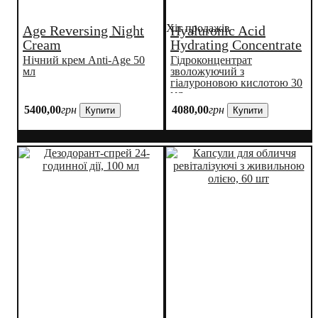
Хіт продажів
Age Reversing Night
Hyaluronic Acid
Cream
Hydrating Concentrate
Нічний крем Anti-Age 50
Гідроконцентрат
мл
зволожуючий з
гіалуроновою кислотою 30
мл.
5400
,
00
грн
4080
,
00
грн
Купити
Купити