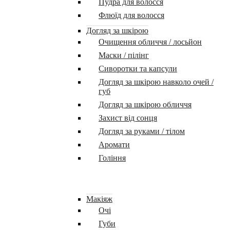
Пудра для волосся
Флюїд для волосся
Догляд за шкірою
Очищення обличчя / лосьйон
Маски / пілінг
Сиворотки та капсули
Догляд за шкірою навколо очей /
губ
Догляд за шкірою обличчя
Захист від сонця
Догляд за руками / тілом
Аромати
Гоління
Макіяж
Очі
Губи