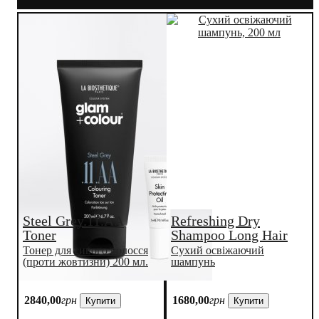
Steel Grey.11.AA
Refreshing Dry
Toner
Shampoo Long Hair
Тонер для сивого волосся
Сухий освіжаючий
(проти жовтизни) 200 мл.
шампунь
2840
,
00
грн
1680
,
00
грн
Купити
Купити