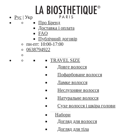
Рус
| Укр
Про Бренд
Доставка і оплата
FAQ
Публічний договір
пн-пт: 10:00-17:00
0638794922
TRAVEL SIZE
Довге волосся
Пофарбоване волосся
Ламке волосся
Неслухняне волосся
Натуральне волосся
Сухе волосся і шкіра голови
Набори
Догляд для волосся
Догляд для тіла