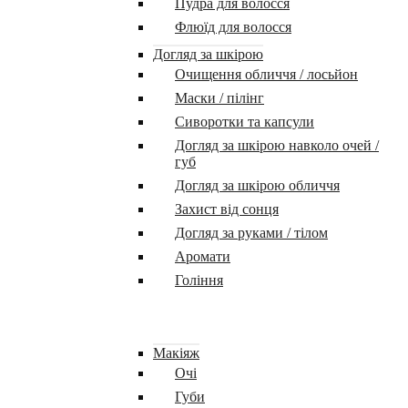
Пудра для волосся
Флюїд для волосся
Догляд за шкірою
Очищення обличчя / лосьйон
Маски / пілінг
Сиворотки та капсули
Догляд за шкірою навколо очей /
губ
Догляд за шкірою обличчя
Захист від сонця
Догляд за руками / тілом
Аромати
Гоління
Макіяж
Очі
Губи