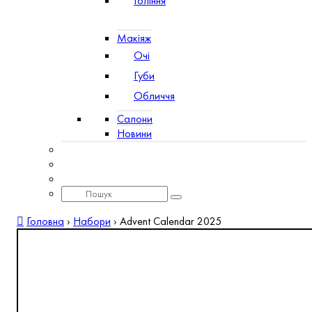
Гоління
Макіяж
Очі
Губи
Обличчя
Салони
Новини
Головна
›
Набори
›
Advent Calendar 2025