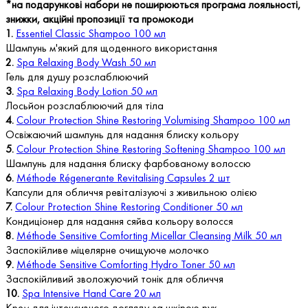
*на подарункові набори не поширюються програма лояльності,
знижки, акційні пропозиції та промокоди
1.
Essentiel Classic Shampoo 100 мл
Шампунь м'який для щоденного використання
2.
Spa Relaxing Body Wash 50 мл
Гель для душу розслаблюючий
3.
Spa Relaxing Body Lotion 50 мл
Лосьйон розслаблюючий для тіла
4.
Colour Protection Shine Restoring Volumising Shampoo 100 мл
Освіжаючий шампунь для надання блиску кольору
5.
Colour Protection Shine Restoring Softening Shampoo 100 мл
Шампунь для надання блиску фарбованому волоссю
6.
Méthode Régenerante Revitalising Capsules 2 шт
Капсули для обличчя ревіталізуючі з живильною олією
7.
Colour Protection Shine Restoring Conditioner 50 мл
Кондиціонер для надання сяйва кольору волосся
8.
Méthode Sensitive Comforting Micellar Cleansing Milk 50 мл
Заспокійливе міцелярне очищуюче молочко
9.
Méthode Sensitive Comforting Hydro Toner 50 мл
Заспокійливий зволожуючий тонік для обличчя
10.
Spa Intensive Hand Care 20 мл
Крем для інтенсивного догляду за шкірою рук