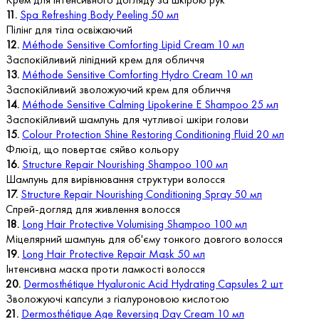
11.
Spa Refreshing Body Peeling 50 мл
Пілінг для тіла освіжаючий
12.
Méthode Sensitive Comforting Lipid Cream 10 мл
Заспокійливий ліпідний крем для обличчя
13.
Méthode Sensitive Comforting Hydro Cream 10 мл
Заспокійливий зволожуючий крем для обличчя
14.
Méthode Sensitive Calming Lipokerine E Shampoo 25 мл
Заспокійливий шампунь для чутливої шкіри голови
15.
Colour Protection Shine Restoring Conditioning Fluid 20 мл
Флюїд, що повертає сяйво кольору
16.
Structure Repair Nourishing Shampoo 100 мл
Шампунь для вирівнювання структури волосся
17.
Structure Repair Nourishing Conditioning Spray 50 мл
Спрей-догляд для живлення волосся
18.
Long Hair Protective Volumising Shampoo 100 мл
Міцелярний шампунь для об'єму тонкого довгого волосся
19.
Long Hair Protective Repair Mask 50 мл
Інтенсивна маска проти ламкості волосся
20.
Dermosthétique Hyaluronic Acid Hydrating Capsules 2 шт
Зволожуючі капсули з гіалуроновою кислотою
21.
Dermosthétique Age Reversing Day Cream 10 мл