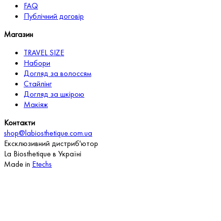
FAQ
Публічний договір
Магазин
TRAVEL SIZE
Набори
Догляд за волоссям
Стайлінг
Догляд за шкірою
Макіяж
Контакти
shop@labiosthetique.com.ua
Ексклюзивний дистриб'ютор
La Biosthetique в Україні
Made in
Etechs