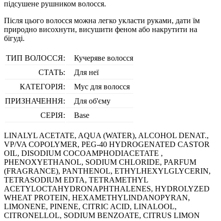
підсушене рушником волосся.
Після цього волосся можна легко укласти руками, дати їм
природно висохнути, висушити феном або накрутити на
бігуді.
ТИП ВОЛОССЯ:
Кучеряве волосся
СТАТЬ:
Для неї
КАТЕГОРІЯ:
Мус для волосся
ПРИЗНАЧЕННЯ:
Для об'єму
СЕРІЯ:
Base
LINALYL ACETATE, AQUA (WATER), ALCOHOL DENAT.,
VP/VA COPOLYMER, PEG-40 HYDROGENATED CASTOR
OIL, DISODIUM COCOAMPHODIACETATE ,
PHENOXYETHANOL, SODIUM CHLORIDE, PARFUM
(FRAGRANCE), PANTHENOL, ETHYLHEXYLGLYCERIN,
TETRASODIUM EDTA, TETRAMETHYL
ACETYLOCTAHYDRONAPHTHALENES, HYDROLYZED
WHEAT PROTEIN, HEXAMETHYLINDANOPYRAN,
LIMONENE, PINENE, CITRIC ACID, LINALOOL,
CITRONELLOL, SODIUM BENZOATE, CITRUS LIMON