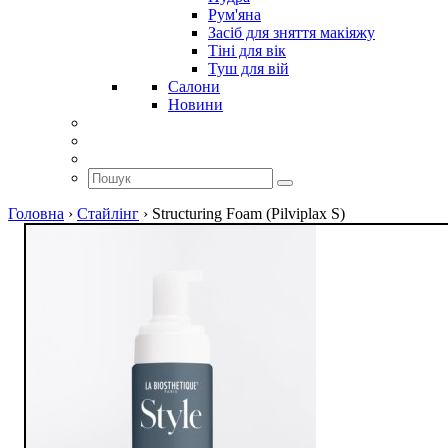
Рум'яна
Засіб для зняття макіяжу
Тіні для вік
Туш для вій
Салони
Новини
Головна
›
Стайлінг
›
Structuring Foam (Pilviplax S)