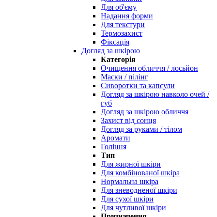
Для об'єму
Надання форми
Для текстури
Термозахист
Фіксація
Догляд за шкірою
Категорія
Очищення обличчя / лосьйон
Маски / пілінг
Сиворотки та капсули
Догляд за шкірою навколо очей /
губ
Догляд за шкірою обличчя
Захист від сонця
Догляд за руками / тілом
Аромати
Гоління
Тип
Для жирної шкіри
Для комбінованої шкіра
Нормальна шкіра
Для зневодненої шкіри
Для сухої шкіри
Для чутливої шкіри
Призначення