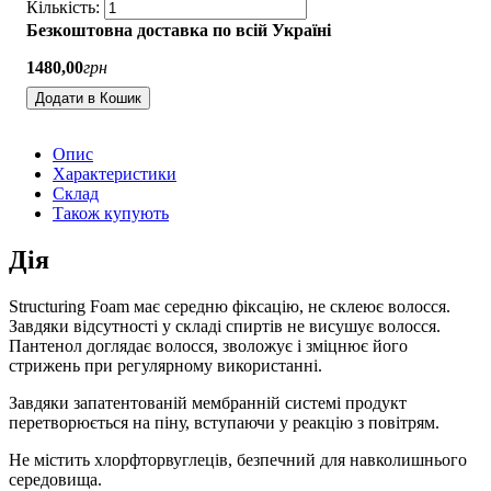
Безкоштовна доставка по всій Україні
1480
,
00
грн
Додати в Кошик
Опис
Характеристики
Склад
Також купують
Дія
Structuring Foam має середню фіксацію, не склеює волосся.
Завдяки відсутності у складі спиртів не висушує волосся.
Пантенол доглядає волосся, зволожує і зміцнює його
стрижень при регулярному використанні.
Завдяки запатентованій мембранній системі продукт
перетворюється на піну, вступаючи у реакцію з повітрям.
Не містить хлорфторвуглеців, безпечний для навколишнього
середовища.