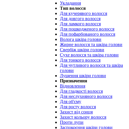
Укладання
Тип волосся
Для кучерявого волосся
Для довгого волосся
Для ламкого волосся
Для пошкодженого волосся
Для пофарбованого волосся
Волога шкіра голови
Жирне волосся та шкіра голови
Свербіж шкіри голови
Сухе волосся та шкіра голови
Для тонкого волосся
Для чутливого волосся та шкіра
голови
Лущення шкіри голови
Призначення
Відновлення
Для гладкості волосся
Для неслухняного волосся
Для об'єму
Для росту волосся
Захист від сонця
Захист кольору волосся
Проти лупи
Заспокоєння шкіри голови