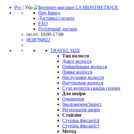
Рус
| Укр
Про Бренд
Доставка і оплата
FAQ
Публічний договір
пн-пт: 10:00-17:00
0638794922
TRAVEL SIZE
Тип волосся
Довге волосся
Пофарбоване волосся
Ламке волосся
Неслухняне волосся
Натуральне волосся
Сухе волосся і шкіра голови
Для шкіри
Очищення
Зволоження/Захист
Регенерація шкіри
Стайлінг
Ступінь фіксації:4
Ступінь фіксації:5
Метод