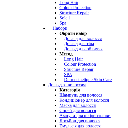
Long Hair
Colour Protection
Structure Repair
Soleil
Spa
Набори
Обрати набір
Догляд для волосся
Догляд для тіла
Догляд для обличчя
Метод
Long Hair
Colour Protection
Structure Repair
SPA
Dermosthetique Skin Care
Догляд за волоссям
Категорія
Шампунь для волосся
Кондиціонер для волосся
Маска для волосся
Спрей для волосся
Ампули для шкіри голови
Лосьйон для волосся
Емульсія для волосся