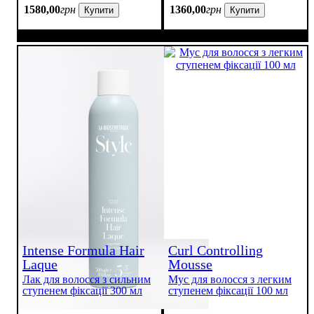
1580
,
00
грн
1360
,
00
грн
Купити
Купити
Intense Formula Hair
Curl Controlling
Laque
Mousse
Лак для волосся з сильним
Мус для волосся з легким
ступенем фіксації 300 мл
ступенем фіксації 100 мл