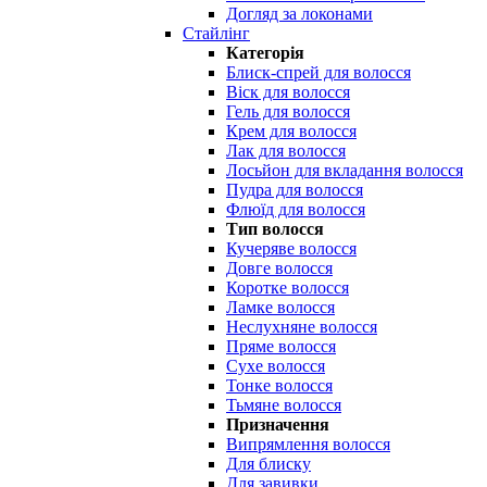
Догляд за локонами
Стайлінг
Категорія
Блиск-спрей для волосся
Віск для волосся
Гель для волосся
Крем для волосся
Лак для волосся
Лосьйон для вкладання волосся
Пудра для волосся
Флюїд для волосся
Тип волосся
Кучеряве волосся
Довге волосся
Коротке волосся
Ламке волосся
Неслухняне волосся
Пряме волосся
Сухе волосся
Тонке волосся
Тьмяне волосся
Призначення
Випрямлення волосся
Для блиску
Для завивки