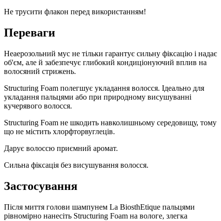
Не трусити флакон перед використанням!
Переваги
Неаерозольний мус не тільки гарантує сильну фіксацію і надає
об'єм, але й забезпечує глибокий кондиціонуючий вплив на
волосяний стрижень.
Structuring Foam полегшує укладання волосся. Ідеально для
укладання пальцями або при природному висушуванні
кучерявого волосся.
Structuring Foam не шкодить навколишньому середовищу, тому
що не містить хлорфторвуглеців.
Дарує волоссю приємний аромат.
Сильна фіксація без висушування волосся.
Застосування
Після миття голови шампунем La BiosthEtique пальцями
рівномірно нанесіть Structuring Foam на вологе, злегка