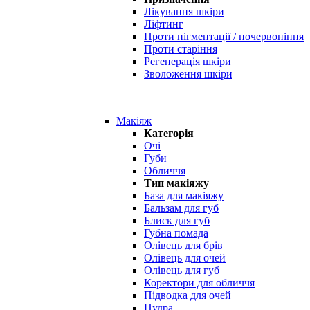
Лікування шкіри
Ліфтинг
Проти пігментації / почервоніння
Проти старіння
Регенерація шкіри
Зволоження шкіри
Макіяж
Категорія
Очі
Губи
Обличчя
Тип макіяжу
База для макіяжу
Бальзам для губ
Блиск для губ
Губна помада
Олівець для брів
Олівець для очей
Олівець для губ
Коректори для обличчя
Підводка для очей
Пудра