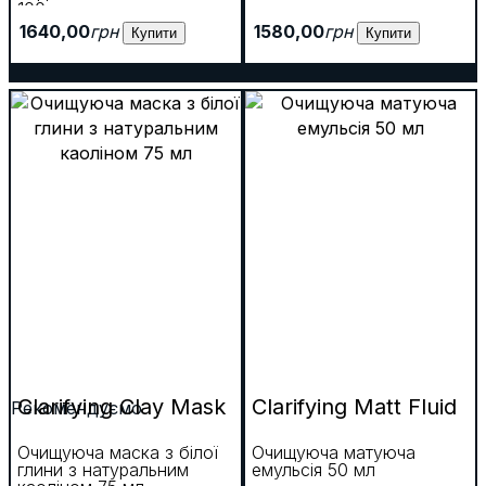
100мл
1640
,
00
грн
1580
,
00
грн
Купити
Купити
Clarifying Clay Mask
Clarifying Matt Fluid
Рекомендуємо
Очищуюча маска з білої
Очищуюча матуюча
глини з натуральним
емульсія 50 мл