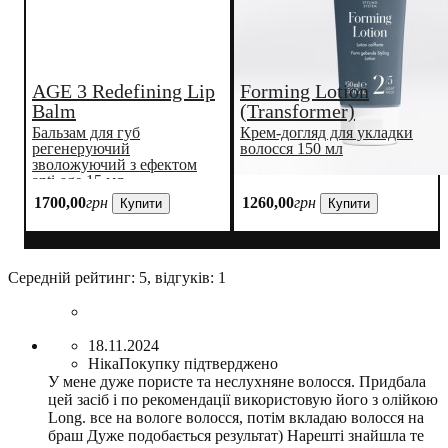
AGE 3 Redefining Lip
Forming Lotion
Balm
(Transformer)
Бальзам для губ
Крем-догляд для укладки
регенеруючий
волосся 150 мл
зволожуючий з ефектом
anti-age 15 мл.
1700
,
00
грн
1260
,
00
грн
Купити
Купити
Середній рейтинг:
5
, відгуків:
1
18.11.2024
Ніка
Покупку підтверджено
У мене дуже пористе та неслухняне волосся. Придбала
цей засіб і по рекомендації використовую його з олійкою
Long. все на вологе волосся, потім вкладаю волосся на
браш Дуже подобається результат) Нарешті знайшла те