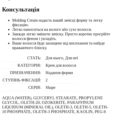
Консультація
Molding Cream надасть вашій зачісці форму та легку
фіксацію.
Легко наноситься на вологе або сухе волосся.
Завжди легко змінити зачіску. Просто коротко прогрійте
волосся феном і укладіть.
Ваше волосся буде захищене від висихання та набуде
вражаючого блиску.
СТАТЬ:
Для нього, Для неї
КАТЕГОРІЯ:
Крем для волосся
ПРИЗНАЧЕННЯ:
Надання форми
СТУПІНЬ ФІКСАЦІЇ:
2
СЕРІЯ:
Shape
AQUA (WATER), GLYCERYL STEARATE, PROPYLENE
GLYCOL, OLETH-20, OZOKERITE, PARAFFINUM
LIQUIDUM (MINERAL OIL), OLETH-3, OLETH-5, OLETH-
10 PHOSPHATE, OLETH-3 PHOSPHATE, KAOLIN, PEG-6