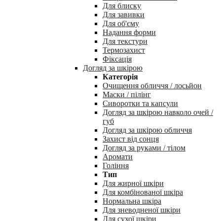
Для блиску
Для завивки
Для об'єму
Надання форми
Для текстури
Термозахист
Фіксація
Догляд за шкірою
Категорія
Очищення обличчя / лосьйон
Маски / пілінг
Сиворотки та капсули
Догляд за шкірою навколо очей /
губ
Догляд за шкірою обличчя
Захист від сонця
Догляд за руками / тілом
Аромати
Гоління
Тип
Для жирної шкіри
Для комбінованої шкіра
Нормальна шкіра
Для зневодненої шкіри
Для сухої шкіри