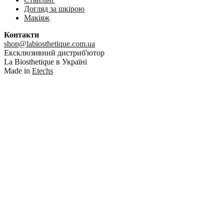
Догляд за шкірою
Макіяж
Контакти
shop@labiosthetique.com.ua
Ексклюзивний дистриб'ютор
La Biosthetique в Україні
Made in
Etechs