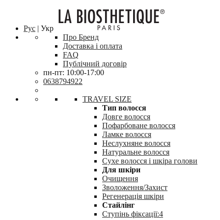
Рус
| Укр
Про Бренд
Доставка і оплата
FAQ
Публічний договір
пн-пт: 10:00-17:00
0638794922
TRAVEL SIZE
Тип волосся
Довге волосся
Пофарбоване волосся
Ламке волосся
Неслухняне волосся
Натуральне волосся
Сухе волосся і шкіра голови
Для шкіри
Очищення
Зволоження/Захист
Регенерація шкіри
Стайлінг
Ступінь фіксації:4