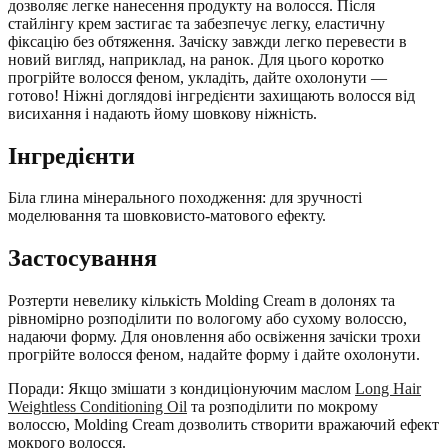
дозволяє легке нанесення продукту на волосся. Після
стайлінгу крем застигає та забезпечує легку, еластичну
фіксацію без обтяження. Зачіску завжди легко перевести в
новий вигляд, наприклад, на ранок. Для цього коротко
прогрійте волосся феном, укладіть, дайте охолонути —
готово! Ніжні доглядові інгредієнти захищають волосся від
висихання і надають йому шовкову ніжність.
Інгредієнти
Біла глина мінерального походження: для зручності
моделювання та шовковисто-матового ефекту.
Застосування
Розтерти невелику кількість Molding Cream в долонях та
рівномірно розподілити по вологому або сухому волоссю,
надаючи форму. Для оновлення або освіження зачіски трохи
прогрійте волосся феном, надайте форму і дайте охолонути.
Поради: Якщо змішати з кондиціонуючим маслом
Long Hair
Weightless Conditioning Oil
та розподілити по мокрому
волоссю, Molding Cream дозволить створити вражаючий ефект
мокрого волосся.