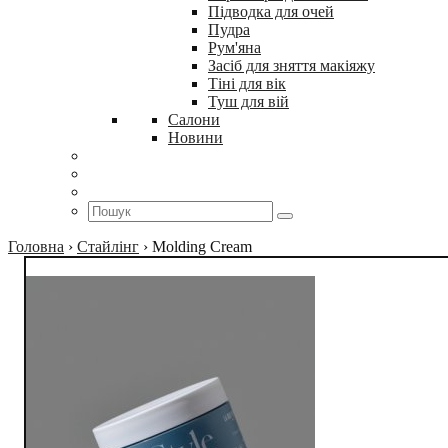
Підводка для очей
Пудра
Рум'яна
Засіб для зняття макіяжу
Тіні для вік
Туш для вій
Салони
Новини
Головна
›
Стайлінг
›
Molding Cream