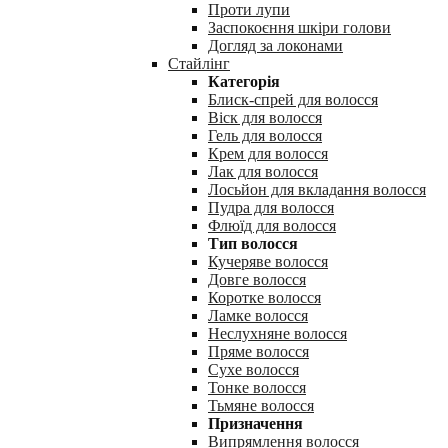
Проти лупи
Заспокоєння шкіри голови
Догляд за локонами
Стайлінг
Категорія
Блиск-спрей для волосся
Віск для волосся
Гель для волосся
Крем для волосся
Лак для волосся
Лосьйон для вкладання волосся
Пудра для волосся
Флюїд для волосся
Тип волосся
Кучеряве волосся
Довге волосся
Коротке волосся
Ламке волосся
Неслухняне волосся
Пряме волосся
Сухе волосся
Тонке волосся
Тьмяне волосся
Призначення
Випрямлення волосся