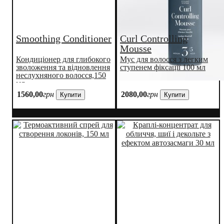
Smoothing Conditioner
Curl Controlling
Mousse
Кондиціонер для глибокого
Мус для волосся з легким
зволоження та відновлення
ступенем фіксації 100 мл
неслухняного волосся,150
мл
1560
,
00
грн
2080
,
00
грн
Купити
Купити