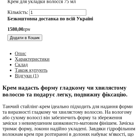
Крем для укладки волосся 75 мл
Безкоштовна доставка по всій Україні
1580
,
00
грн
Додати в Кошик
Опис
Характеристики
Склад
Також купують
Відгуки (1)
Крем надасть форму гладкому чи хвилястому
волоссю та подарує легку, подвижну фіксацію.
Таючий стайлінг-крем ідеально підходить для надання форми
та виразності гладкому чи хвилястому волоссю. На вологому
або сухому волоссі він забезпечить форму та збереження
зачіски з невимушеним шовковисто-матовим фінішем. Зачіска
тримає форму, локони надійно укладені. Завдяки гідрофільним
волокнам крем при розтиранні в долонях набуває м'якості, що