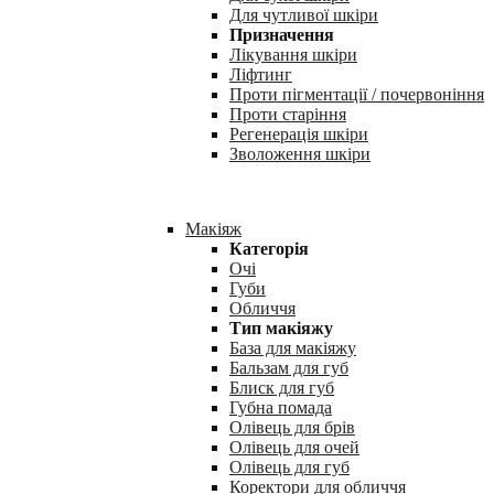
Для чутливої шкіри
Призначення
Лікування шкіри
Ліфтинг
Проти пігментації / почервоніння
Проти старіння
Регенерація шкіри
Зволоження шкіри
Макіяж
Категорія
Очі
Губи
Обличчя
Тип макіяжу
База для макіяжу
Бальзам для губ
Блиск для губ
Губна помада
Олівець для брів
Олівець для очей
Олівець для губ
Коректори для обличчя