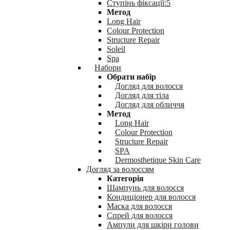
Ступінь фіксації:5
Метод
Long Hair
Colour Protection
Structure Repair
Soleil
Spa
Набори
Обрати набір
Догляд для волосся
Догляд для тіла
Догляд для обличчя
Метод
Long Hair
Colour Protection
Structure Repair
SPA
Dermosthetique Skin Care
Догляд за волоссям
Категорія
Шампунь для волосся
Кондиціонер для волосся
Маска для волосся
Спрей для волосся
Ампули для шкіри голови