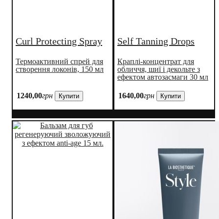
Curl Protecting Spray
Self Tanning Drops
Термоактивний спрей для
Краплі-концентрат для
створення локонів, 150 мл
обличчя, шиї і декольте з
ефектом автозасмаги 30 мл
1240
,
00
грн
1640
,
00
грн
Купити
Купити