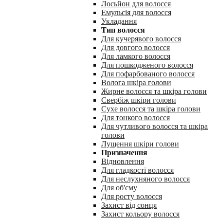
Лосьйон для волосся
Емульсія для волосся
Укладання
Тип волосся
Для кучерявого волосся
Для довгого волосся
Для ламкого волосся
Для пошкодженого волосся
Для пофарбованого волосся
Волога шкіра голови
Жирне волосся та шкіра голови
Свербіж шкіри голови
Сухе волосся та шкіра голови
Для тонкого волосся
Для чутливого волосся та шкіра
голови
Лущення шкіри голови
Призначення
Відновлення
Для гладкості волосся
Для неслухняного волосся
Для об'єму
Для росту волосся
Захист від сонця
Захист кольору волосся