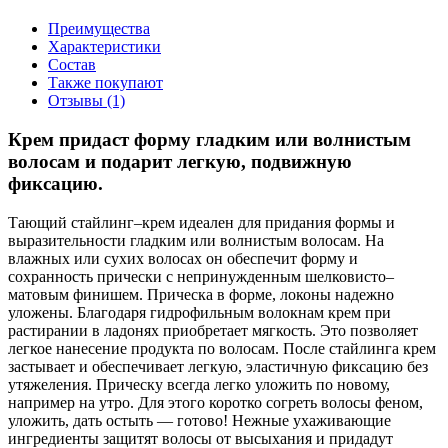
Преимущества
Характеристики
Состав
Также покупают
Отзывы (1)
Крем придаст форму гладким или волнистым
волосам и подарит легкую, подвижную
фиксацию.
Тающий стайлинг–крем идеален для придания формы и
выразительности гладким или волнистым волосам. На
влажных или сухих волосах он обеспечит форму и
сохранность прически с непринужденным шелковисто–
матовым финишем. Прическа в форме, локоны надежно
уложены. Благодаря гидрофильным волокнам крем при
растирании в ладонях приобретает мягкость. Это позволяет
легкое нанесение продукта по волосам. После стайлинга крем
застывает и обеспечивает легкую, эластичную фиксацию без
утяжеления. Прическу всегда легко уложить по новому,
например на утро. Для этого коротко согреть волосы феном,
уложить, дать остыть — готово! Нежные ухаживающие
ингредиенты защитят волосы от высыхания и придадут