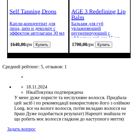
Self Tanning Drops
AGE 3 Redefining Lip
Balm
Капли-концентрат для
Бальзам для губ
лица, шеи и декольте с
увлажняющий
эффектом автозагара 30 мл
регенерирующий с
эффектом anti-age 15 мл.
1640
,
00
грн
1700
,
00
грн
Купить
Купить
Средний рейтинг:
5
, отзывов:
1
18.11.2024
Ніка
Покупка подтверждена
У мене дуже пористе та неслухняне волосся. Придбала
цей засіб і по рекомендації використовую його з олійкою
Long. все на вологе волосся, потім вкладаю волосся на
браш Дуже подобається результат) Нарешті знайшла те
що робить моє волосся гладким до наступного миття)
Задать вопрос