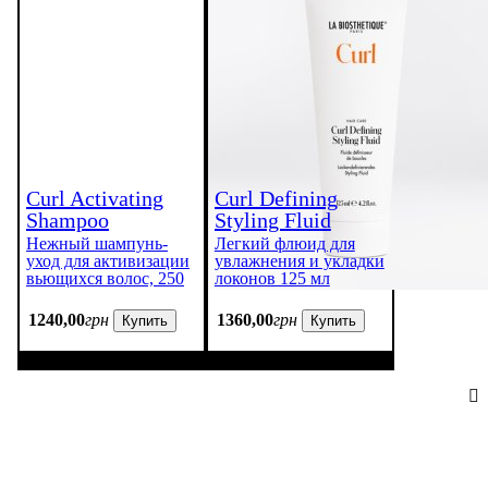
Curl Activating
Curl Defining
Shampoo
Styling Fluid
Нежный шампунь-
Легкий флюид для
уход для активизации
увлажнения и укладки
вьющихся волос, 250
локонов 125 мл
мл
1240
,
00
грн
1360
,
00
грн
Купить
Купить