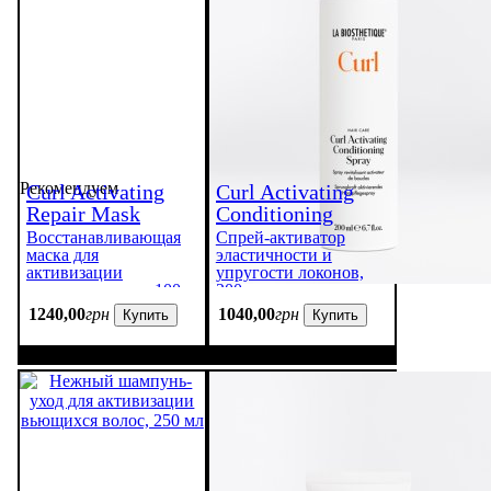
Рекомендуем
Curl Activating
Curl Activating
Repair Mask
Conditioning
Spray
Восстанавливающая
Спрей-активатор
маска для
эластичности и
активизации
упругости локонов,
вьющихся волос 100
200 мл
мл
1240
,
00
грн
1040
,
00
грн
Купить
Купить