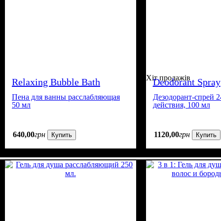
Хіт продажів
Relaxing Bubble Bath
Deodorant Spray
Пена для ванны расслабляющая
Дезодорант-спрей 2
50 мл
действия, 100 мл
640
,
00
грн
1120
,
00
грн
Купить
Купить