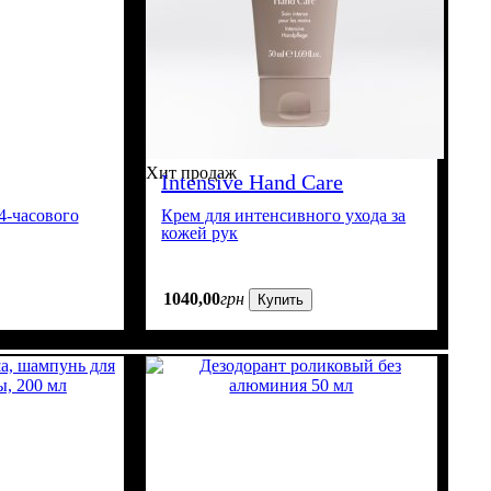
Хит продаж
Intensive Hand Care
4-часового
Крем для интенсивного ухода за
кожей рук
1040
,
00
грн
Купить