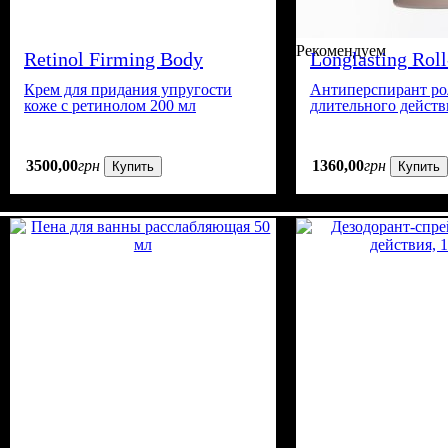
Рекомендуем
Retinol Firming Body
Longlasting Roll
Cream
Antipersp
Крем для придания упругости
Антиперспирант р
коже с ретинолом 200 мл
длительного действ
3500
,
00
грн
1360
,
00
грн
Купить
Купить