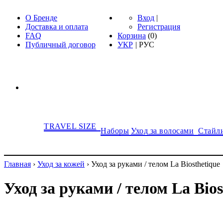
О Бренде
Вход
|
Доставка и оплата
Регистрация
FAQ
Корзина
(
0
)
Публичный договор
УКР
|
РУС
TRAVEL SIZE
Наборы
Уход за волосами
Стайл
Главная
›
Уход за кожей
›
Уход за руками / телом La Biosthetique
Уход за руками / телом La Bios