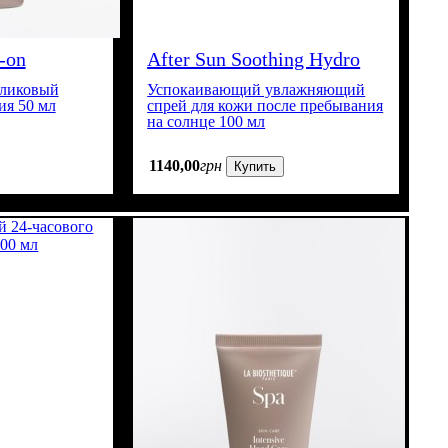
-on
After Sun Soothing Hydro
Spray
оликовый
Успокаивающий увлажняющий
ия 50 мл
спрей для кожи после пребывания
на солнце 100 мл
1140
,
00
грн
Купить