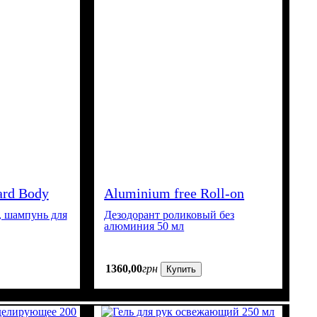
rd Body
Aluminium free Roll-on
Deodorant
а, шампунь для
Дезодорант роликовый без
алюминия 50 мл
1360
,
00
грн
Купить