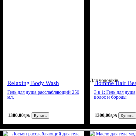
Для чоловіків
Relaxing Body Wash
Homme Hair Bea
Wash
Гель для душа расслабляющий 250
3 в 1: Гель для душ
мл.
волос и бороды
1380
,
00
грн
1300
,
00
грн
Купить
Купить