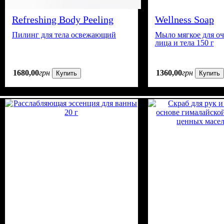
Refreshing Body Peeling
Wellness Soap
Пилинг для тела освежающий
Мыло мягкое для о
лица и тела 150 г
1680
,
00
грн
1360
,
00
грн
Купить
Купить