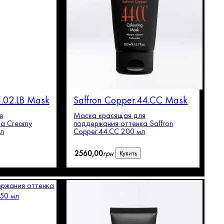
.02.LB Mask
Saffron Copper.44.CC Mask
я
Маска красящая для
ка Creamy
поддержания оттенка Saffron
мл
Copper.44.CC 200 мл
2560
,
00
грн
Купить