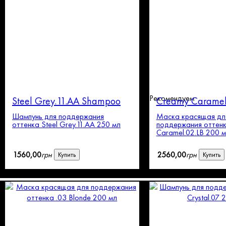
Рекомендуем
Steel Grey.11.AA Shampoo
Creamy Caramel
Шампунь для поддержания
Маска красящая дл
оттенка Steel Grey.11.AA 250 мл
поддержания оттен
Caramel.02.LB 200 
1560
,
00
грн
2560
,
00
грн
Купить
Купить