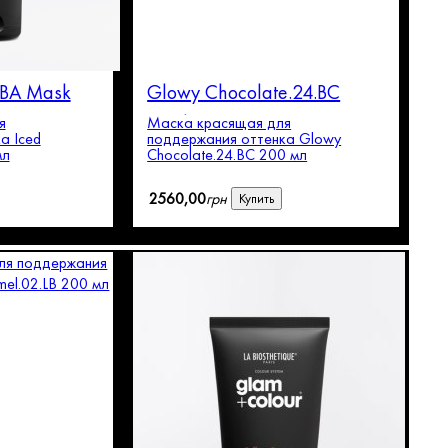
1.BA Mask
Glowy Chocolate.24.BC
Mask
я
Маска красящая для
а Iced
поддержания оттенка Glowy
мл
Chocolate.24.BC 200 мл
2560
,
00
грн
Купить