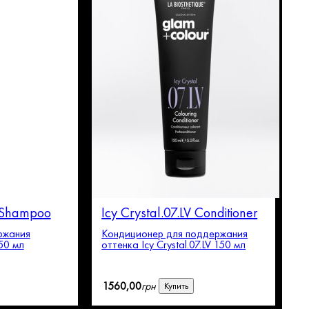
V Shampoo
Icy Crystal.07.LV Conditioner
ржания
Кондиционер для поддержания
50 мл
оттенка Icy Crystal.07.LV 150 мл
1560
,
00
грн
Купить