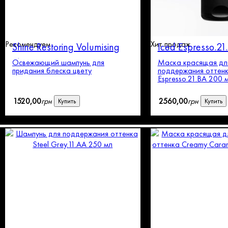
Рекомендуем
Хит продаж
Shine Restoring Volumising
Iced Espresso.2
Shampoo
Освежающий шампунь для
Маска красящая дл
придания блеска цвету
поддержания оттенк
Espresso.21.BA 200 
1520
,
00
грн
2560
,
00
грн
Купить
Купить