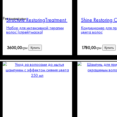
Рекомендуем
Structure RestoringTreatment
Shine Restoring 
Набор для интенсивной терапии
Кондиционер для пр
волос (спрей+маска)
цвета волос
3600
,
00
грн
1780
,
00
грн
Купить
Купить