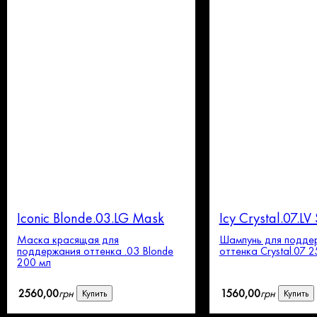
Iconic Blonde.03.LG Mask
Icy Crystal.07.L
Маска красящая для
Шампунь для подде
поддержания оттенка .03 Blonde
оттенка Crystal.07 2
200 мл
2560
,
00
грн
1560
,
00
грн
Купить
Купить