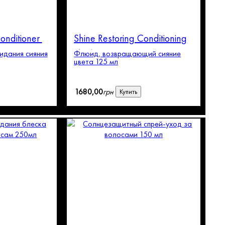
Conditioner
Shine Restoring Conditioning
Fluid
идания сияния
Флюид, возвращающий сияние
цвета 125 мл
1680
,
00
грн
Купить