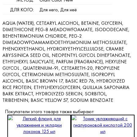
ДЛЯ КОГО:
Для него, Для неё
AQUA (WATER), CETEARYL ALCOHOL, BETAINE, GLYCERIN,
DIMETHICONE PEG-8 MEADOWFOAMATE, ISODODECANE,
BEHENTRIMONIUM CHLORIDE, PEG-2
DIMEADOWFOAMAMIDOETHYLMONIUM METHOSULFATE,
PHENOXYETHANOL, HYDROXYETHYLCELLULOSE, CRAMBE
ABYSSINICA SEED OIL, NEOPENTYL GLYCOL DIHEPTANOATE,
ETHYLHEXYL SALICYLATE, PARFUM (FRAGRANCE), HEXYLENE
GLYCOL , QUATERNIUM-91, CETEARETH-20, PROPYLENE
GLYCOL, CETRIMONIUM METHOSULFATE, ISOPROPYL
ALCOHOL, BASIC BROWN 17, BASIC RED 76, HYDROLYZED
RICE PROTEIN, ETHYLHEXYLGLYCERIN, QUILLAJA SAPONARIA
BARK EXTRACT, HYDROLYZED SERICIN, SORBITOL,
TRIBEHENIN, BASIC YELLOW 57, SODIUM BENZOATE
Покупатели этого товара также выбирают