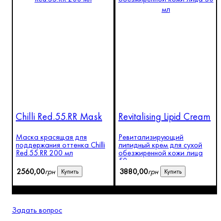
Chilli Red.55.RR Mask
Revitalising Lipid Cream
Маска красящая для
Ревитализирующий
поддержания оттенка Chilli
липидный крем для сухой
Red.55.RR 200 мл
обезжиренной кожи лица
50 мл
2560
,
00
грн
3880
,
00
грн
Купить
Купить
Задать вопрос