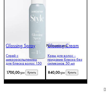
Glossing Spray
Glossing Cream
Рекомендуем
Спрей с
Крем для волос -
микрораспылением
придание блеска без
для блеска волос 150
силиконов 50 мл
мл
1700
,
00
грн
840
,
00
грн
Купить
Купить