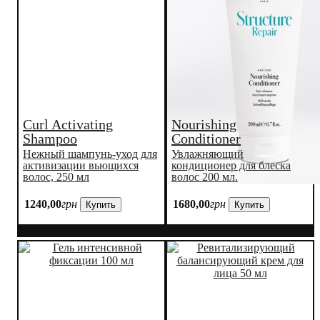
Фаворит
Curl Activating
Nourishing
Shampoo
Conditioner
Нежный шампунь-уход для
Увлажняющий
активизации вьющихся
кондиционер для блеска
волос, 250 мл
волос 200 мл.
1240
,
00
грн
1680
,
00
грн
Купить
Купить