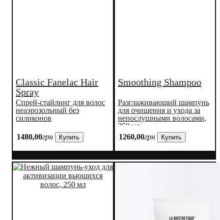
Classic Fanelac Hair
Smoothing Shampoo
Spray
Спрей-стайлинг для волос
Разглаживающий шампунь
неаэрозольный без
для очищения и ухода за
силиконов
непослушными волосами,
250 мл
1480
,
00
грн
1260
,
00
грн
Купить
Купить