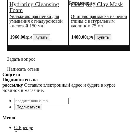
Рекомендуем
Hydrating Cleansing
Clarifying Clay Mask
Foam
Увлажняющая пенка для
Очищающая маска из белой
умывания с гиалуроновой
глины с натуральным
кислотой 150 мл
каолином 75 мл
1960
,
00
грн
1480
,
00
грн
Купить
Купить
Задать вопрос
Написать отзыв
Соцсети
Подпишитесь на
рассылку
Оставьте электронный адрес и будьте в курсе
новинок в магазине.
Подписаться
Меню
О Бренде