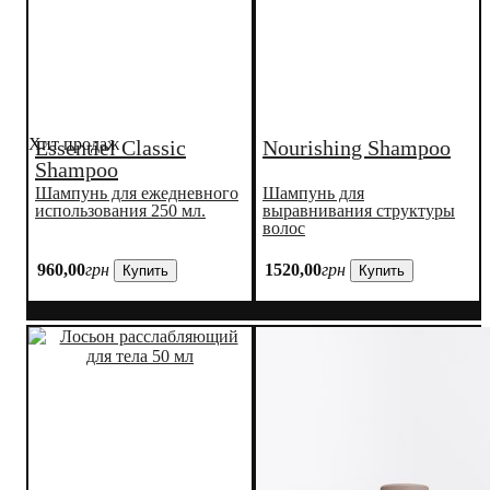
Хит продаж
Essentiel Classic
Nourishing Shampoo
Shampoo
Шампунь для ежедневного
Шампунь для
использования 250 мл.
выравнивания структуры
волос
960
,
00
грн
1520
,
00
грн
Купить
Купить