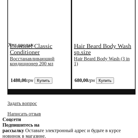
Хит продаж
Essentiel Classic
Hair Beard Body Wash
Conditioner
sp.size
Восстанавливающий
Hair Beard Body Wash (3 in
кондиционер 200 мл
1)
1480
,
00
грн
680
,
00
грн
Купить
Купить
Задать вопрос
Написать отзыв
Соцсети
Подпишитесь на
рассылку
Оставьте электронный адрес и будьте в курсе
новинок в магазине.