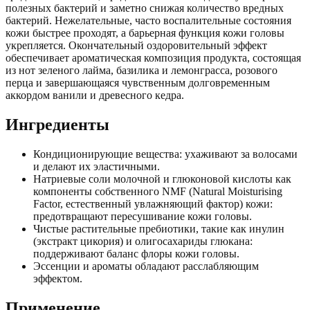
полезных бактерий и заметно снижая количество вредных
бактерий. Нежелательные, часто воспалительные состояния
кожи быстрее проходят, а барьерная функция кожи головы
укрепляется. Окончательный оздоровительный эффект
обеспечивает ароматическая композиция продукта, состоящая
из нот зеленого лайма, базилика и лемонграсса, розового
перца и завершающаяся чувственным долговременным
аккордом ванили и древесного кедра.
Ингредиенты
Кондиционирующие вещества: ухаживают за волосами
и делают их эластичными.
Натриевые соли молочной и глюконовой кислоты как
компоненты собственного NMF (Natural Moisturising
Factor, естественный увлажняющий фактор) кожи:
предотвращают пересушивание кожи головы.
Чистые растительные пребиотики, такие как инулин
(экстракт цикория) и олигосахариды глюкана:
поддерживают баланс флоры кожи головы.
Эссенции и ароматы обладают расслабляющим
эффектом.
Применение