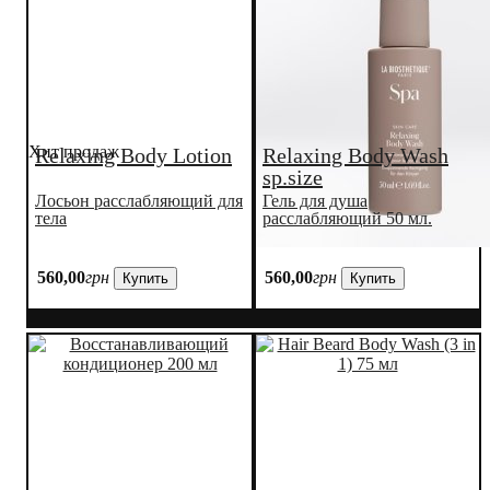
Хит продаж
Relaxing Body Lotion
Relaxing Body Wash
sp.size
Лосьон расслабляющий для
Гель для душа
тела
расслабляющий 50 мл.
560
,
00
грн
560
,
00
грн
Купить
Купить