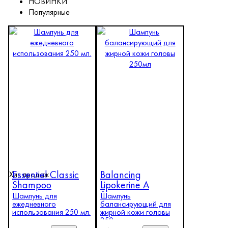
НОВИНКИ
Популярные
Essentiel Classic
Balancing
Хит продаж
Shampoo
Lipokerine A
Shampoo
Шампунь для
Шампунь
ежедневного
балансирующий для
использования 250 мл.
жирной кожи головы
250мл