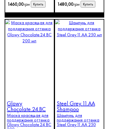
1460
,
00
грн
1480
,
00
грн
Купить
Купить
Glowy
Steel Grey.11.AA
Chocolate.24.BC
Shampoo
Mask
Маска красящая для
Шампунь для
поддержания оттенка
поддержания оттенка
Glowy Chocolate.24.BC
Steel Grey.11.AA 250