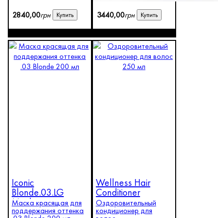
2840
,
00
грн
3440
,
00
грн
Купить
Купить
Iconic
Wellness Hair
Blonde.03.LG
Conditioner
Mask
Маска красящая для
Оздоровительный
поддержания оттенка
кондиционер для