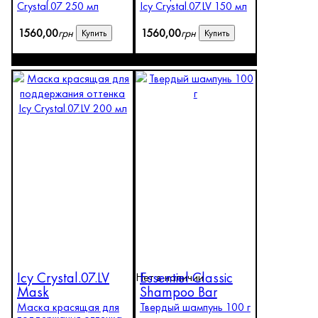
Crystal.07 250 мл
Icy Crystal.07.LV 150 мл
1560
,
00
грн
1560
,
00
грн
Купить
Купить
Icy Crystal.07.LV
Essentiel Classic
Нет в наличии
Mask
Shampoo Bar
Маска красящая для
Твердый шампунь 100 г