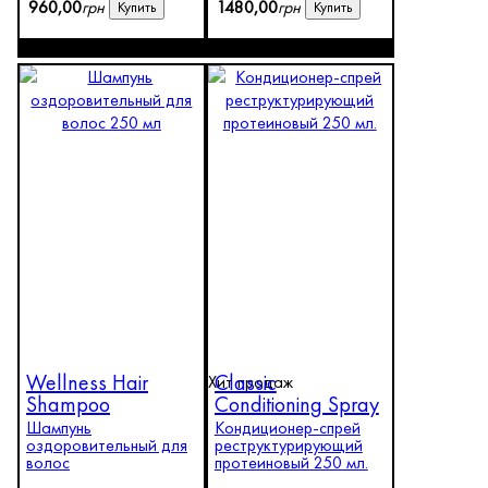
960
,
00
грн
1480
,
00
грн
Купить
Купить
Wellness Hair
Classic
Хит продаж
Shampoo
Conditioning Spray
Шампунь
Кондиционер-спрей
оздоровительный для
реструктурирующий
волос
протеиновый 250 мл.