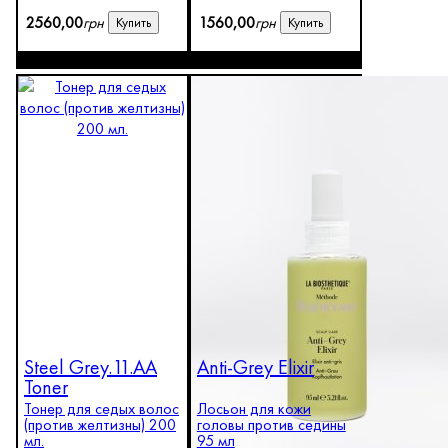
200 мл
мл
2560
,
00
грн
1560
,
00
грн
Купить
Купить
Steel Grey.11.AA
Anti-Grey Elixir
Инновационная
Toner
формула
Тонер для седых волос
Лосьон для кожи
(против желтизны) 200
головы против седины
мл.
95 мл