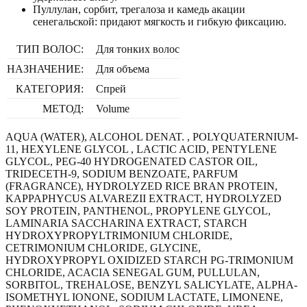
Пуллулан, сорбит, трегалоза и камедь акации
сенегальской: придают мягкость и гибкую фиксацию.
ТИП ВОЛОС:
Для тонких волос
НАЗНАЧЕНИЕ:
Для объема
КАТЕГОРИЯ:
Спрей
МЕТОД:
Volume
AQUA (WATER), ALCOHOL DENAT. , POLYQUATERNIUM-
11, HEXYLENE GLYCOL , LACTIC ACID, PENTYLENE
GLYCOL, PEG-40 HYDROGENATED CASTOR OIL,
TRIDECETH-9, SODIUM BENZOATE, PARFUM
(FRAGRANCE), HYDROLYZED RICE BRAN PROTEIN,
KAPPAPHYCUS ALVAREZII EXTRACT, HYDROLYZED
SOY PROTEIN, PANTHENOL, PROPYLENE GLYCOL,
LAMINARIA SACCHARINA EXTRACT, STARCH
HYDROXYPROPYLTRIMONIUM CHLORIDE,
CETRIMONIUM CHLORIDE, GLYCINE,
HYDROXYPROPYL OXIDIZED STARCH PG-TRIMONIUM
CHLORIDE, ACACIA SENEGAL GUM, PULLULAN,
SORBITOL, TREHALOSE, BENZYL SALICYLATE, ALPHA-
ISOMETHYL IONONE, SODIUM LACTATE, LIMONENE,