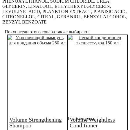
PHENOXYETHANOL, SODIUM CHLORIDE, UREA,
GLYCERIN, LINALOOL, ETHYLHEXYLGLYCERIN,
LEVULINIC ACID, PLANKTON EXTRACT, P-ANISIC ACID,
CITRONELLOL, CITRAL, GERANIOL, BENZYL ALCOHOL,
BENZYL BENZOATE
Покупатели этого товара также выбирают
Рекомендуем
Volume Strengthening
Volume Weightless
Shampoo
Conditioner