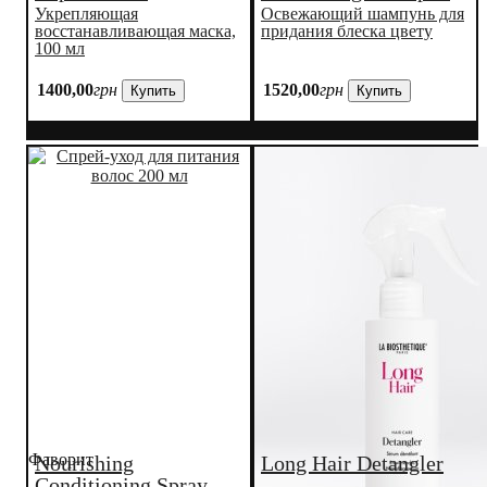
Укрепляющая
Освежающий шампунь для
восстанавливающая маска,
придания блеска цвету
100 мл
1400
,
00
грн
1520
,
00
грн
Купить
Купить
Фаворит
Nourishing
Long Hair Detangler
Conditioning Spray