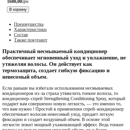
1680
,
00
грн
В корзину
Преимущества
Характеристики
Состав
Также покупают
Практичный несмываемый кондиционер
обеспечивает мгновенный уход и увлажнение, не
утяжеляя волосы. Он действует как
термозащита, создает гибкую фиксацию и
невесомый объем.
Если раньше вы избегали использования несмываемых
кондиционеров из–за страха утяжелить тонкие волосы, то
кондиционер–спрей Strengthening Conditioning Spray, который
подарит вам совершенно новую легкость, — это именно то,
что вам нужно ! Простой в применении спрей–кондиционер
обеспечивает волосам невесомый уход, придает легкую
фиксацию и создает воздушный объем. В основе этой
легкости лежит мощный ухаживающий эффект. Ведь тонкие
волосы не только имеют меньший объем, но и более