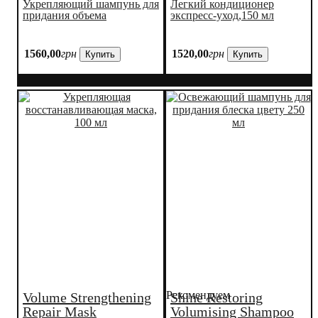
Укрепляющий шампунь для
Легкий кондиционер
придания объема
экспресс-уход,150 мл
1560
,
00
грн
1520
,
00
грн
Купить
Купить
Рекомендуем
Volume Strengthening
Shine Restoring
Repair Mask
Volumising Shampoo