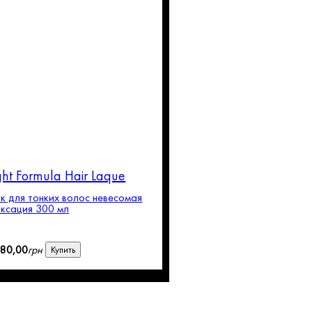
ght Formula Hair Laque
к для тонких волос невесомая
ксация 300 мл
580
,
00
грн
Купить