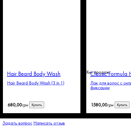
Хит продаж
Hair Beard Body Wash
Classic Formula 
sp.size
Hair Beard Body Wash (3 in 1)
Лак для волос с сил
фиксации
680
,
00
грн
1580
,
00
грн
Купить
Купить
Задать вопрос
Написать отзыв