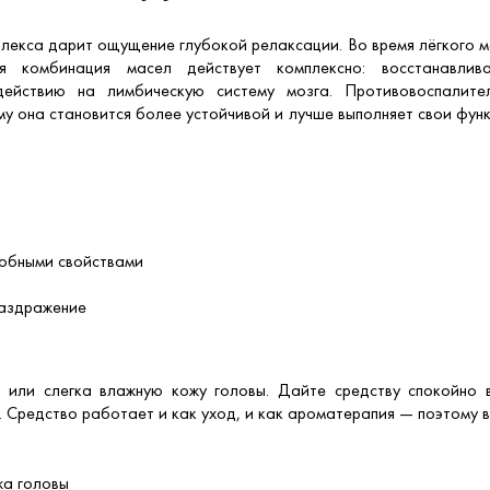
плекса дарит ощущение глубокой релаксации. Во время лёгкого м
я комбинация масел действует комплексно: восстанавлив
действию на лимбическую систему мозга. Противовоспалит
ому она становится более устойчивой и лучше выполняет свои фу
робными свойствами
раздражение
 или слегка влажную кожу головы. Дайте средству спокойно в
Средство работает и как уход, и как ароматерапия — поэтому в
жа головы