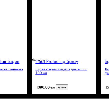
Фаворит
Hair Laque
Heat Protecting Spray
Li
ьной степенью
Спрей-термозащита для волос
Ла
100 мл
фи
1380
,
00
грн
1
Купить